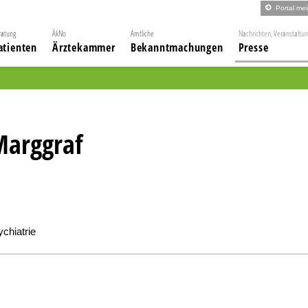
Portal me
ratung
ÄkNo
Amtliche
Nachrichten, Veranstaltu
atienten
Ärztekammer
Bekanntmachungen
Presse
Marggraf
chiatrie