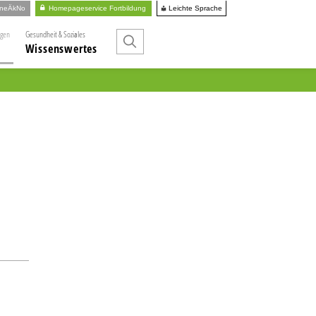
Leichte Sprache
ineÄkNo
Homepageservice Fortbildung
ngen
Gesundheit & Soziales
Wissenswertes