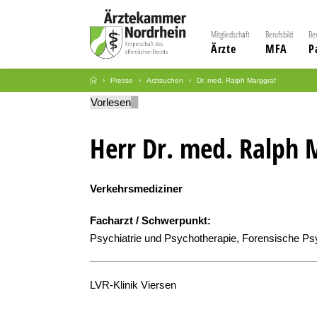
Mitgliedschaft
Berufsbild
Be
Ärzte
MFA
P
Presse
Arztsuchen
Dr. med. Ralph Marggraf
Vorlesen
Herr Dr. med. Ralph 
Verkehrsmediziner
Facharzt / Schwerpunkt:
Psychiatrie und Psychotherapie, Forensische Psy
LVR-Klinik Viersen