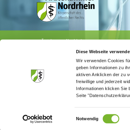
Ärztekammer Nordrhein
Tersteegenstr. 9 · 40474 Düsseldorf
Diese Webseite verwende
Tel.
0211 / 4302-0
· Fax 0211 / 4302 2009
E-Mail:
aerztekammer@aekno.de
Wir verwenden Cookies für
geben Informationen zu ih
aktiven Anklicken der zu
freiwillige und jederzeit w
Informationen klicken Sie 
Die Medizinsuchmaschine "Medisuch" best
Ärztekammer Nordrhein, dass die Homep
Seite "Datenschutzerkläru
kommerzielle Einflussnahme erstellt ist.
Einwilligungsauswahl
Notwendig