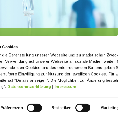
Körperschaft des öffentlichen Rechts
©
Ärztekammer Nordrhein
t Cookies
 die Bereitstellung unserer Webseite und zu statistischen Zwec
rer Verwendung auf unserer Webseite an soziale Medien weiter. 
 verwendenden Cookies und des entsprechenden Buttons geben S
iderrufbare Einwilligung zur Nutzung der jeweiligen Cookies. Für 
bitte auf "Details anzeigen". Die Möglichkeit zur Änderung besteh
ätigt der
Kontakt
Impressum
New
age ohne
ng".
Datenschutzerklärung
|
Impressum
Datenverarbeitung (Datenschutz)
Präferenzen
Statistiken
Marketin