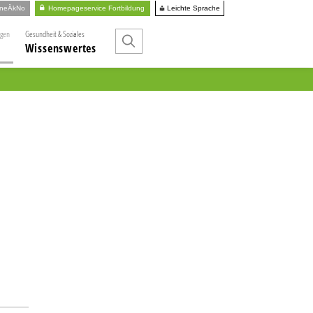
Leichte Sprache
ineÄkNo
Homepageservice Fortbildung
ngen
Gesundheit & Soziales
Wissenswertes