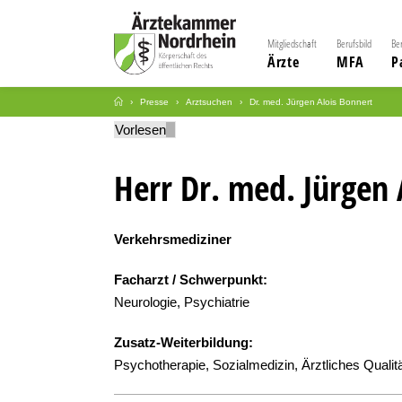
Mitgliedschaft
Berufsbild
Be
Ärzte
MFA
P
Presse
Arztsuchen
Dr. med. Jürgen Alois Bonnert
Vorlesen
Herr Dr. med. Jürgen 
Verkehrsmediziner
Facharzt / Schwerpunkt:
Neurologie, Psychiatrie
Zusatz-Weiterbildung:
Psychotherapie, Sozialmedizin, Ärztliches Quali