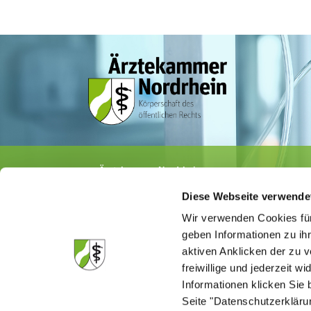
Ärztekammer Nordrhein
Tersteegenstr. 9 · 40474 Düsseldorf
Diese Webseite verwende
Tel.
0211 / 4302-0
· Fax 0211 / 4302 2009
E-Mail:
aerztekammer@aekno.de
Wir verwenden Cookies für
geben Informationen zu ih
aktiven Anklicken der zu
freiwillige und jederzeit w
Informationen klicken Sie 
Die Medizinsuchmaschine "Medisuch" best
Ärztekammer Nordrhein, dass die Homep
Seite "Datenschutzerkläru