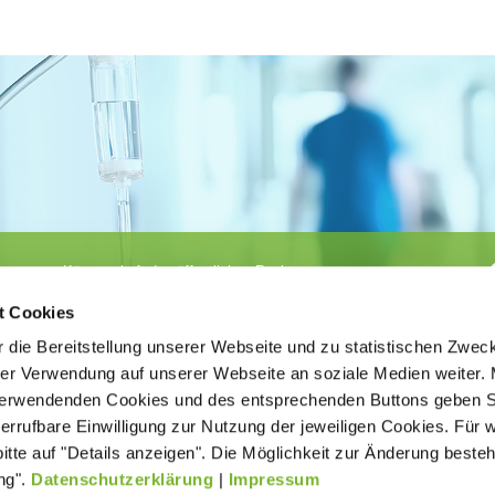
Körperschaft des öffentlichen Rechts
©
Ärztekammer Nordrhein
t Cookies
 die Bereitstellung unserer Webseite und zu statistischen Zwec
rer Verwendung auf unserer Webseite an soziale Medien weiter. 
 verwendenden Cookies und des entsprechenden Buttons geben S
iderrufbare Einwilligung zur Nutzung der jeweiligen Cookies. Für 
bitte auf "Details anzeigen". Die Möglichkeit zur Änderung besteh
ätigt der
Kontakt
Impressum
New
age ohne
ng".
Datenschutzerklärung
|
Impressum