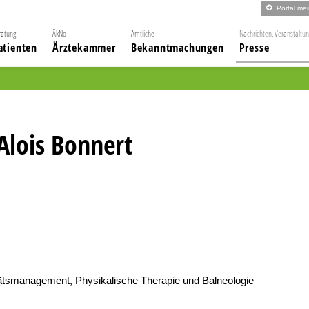
Portal me
ratung
ÄkNo
Amtliche
Nachrichten, Veranstaltu
atienten
Ärztekammer
Bekanntmachungen
Presse
Alois Bonnert
tätsmanagement, Physikalische Therapie und Balneologie