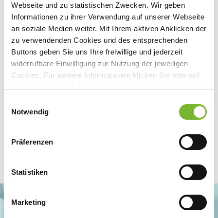
Frankenstr. 145
Webseite und zu statistischen Zwecken. Wir geben
45134
Essen
Informationen zu ihrer Verwendung auf unserer Webseite
Deutschland
an soziale Medien weiter. Mit Ihrem aktiven Anklicken der
zu verwendenden Cookies und des entsprechenden
Buttons geben Sie uns Ihre freiwillige und jederzeit
widerrufbare Einwilligung zur Nutzung der jeweiligen
Cookies. Für weitere Informationen klicken Sie bitte auf
Zurück zur Übersicht
"Details anzeigen". Die Möglichkeit zur Änderung besteht
auf der Seite "Datenschutzerklärung".
Einwilligungsauswahl
Datenschutzerklärung
|
Impressum
Notwendig
Präferenzen
Statistiken
Marketing