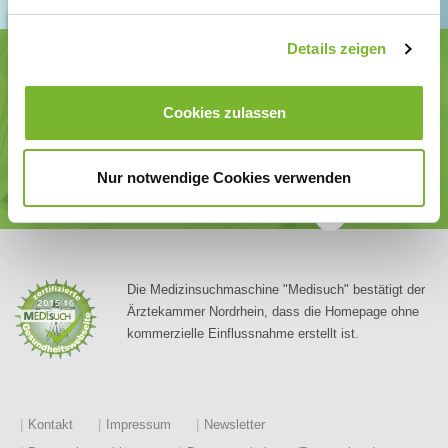
Details zeigen
Ärztekammer Nordrhein
Tersteegenstr. 9 · 40474 Düsseldorf
Tel.
0211 / 4302-0
· Fax 0211 / 4302 2009
Cookies zulassen
E-Mail:
aerztekammer@aekno.de
Körperschaft des öffentlichen Rechts
Nur notwendige Cookies verwenden
©
Ärztekammer Nordrhein
Die Medizinsuchmaschine "Medisuch" bestätigt der
Ärztekammer Nordrhein, dass die Homepage ohne
kommerzielle Einflussnahme erstellt ist.
Kontakt
Impressum
Newsletter