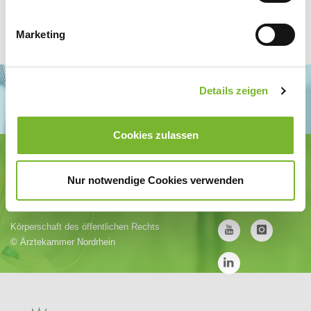
Marketing
Details zeigen
Cookies zulassen
Ärztekammer Nordrhein
Tersteegenstr. 9 · 40474 Düsseldorf
Nur notwendige Cookies verwenden
Tel.
0211 / 4302-0
· Fax 0211 / 4302 2009
E-Mail:
aerztekammer@aekno.de
Körperschaft des öffentlichen Rechts
©
Ärztekammer Nordrhein