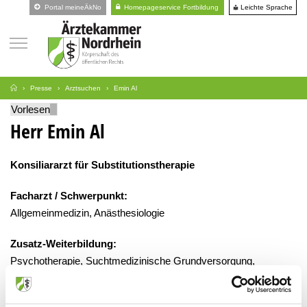
Leichte Sprache
Portal meineÄkNo
Homepageservice Fortbildung
Presse
Arztsuchen
Emin Al
Vorlesen
Herr Emin Al
Konsiliararzt für Substitutionstherapie
Facharzt / Schwerpunkt:
Allgemeinmedizin, Anästhesiologie
Zusatz-Weiterbildung:
Psychotherapie, Suchtmedizinische Grundversorgung,
Palliativmedizin