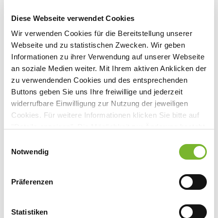
Büro Emin Al
Diese Webseite verwendet Cookies
Wir verwenden Cookies für die Bereitstellung unserer
Webseite und zu statistischen Zwecken. Wir geben
Bachemer Str. 11
Informationen zu ihrer Verwendung auf unserer Webseite
50935
Köln
an soziale Medien weiter. Mit Ihrem aktiven Anklicken der
Deutschland
zu verwendenden Cookies und des entsprechenden
Buttons geben Sie uns Ihre freiwillige und jederzeit
Mobil:
0176 21630249
widerrufbare Einwilligung zur Nutzung der jeweiligen
Cookies. Für weitere Informationen klicken Sie bitte auf
E-Mail:
eminal@aol.com
"Details anzeigen". Die Möglichkeit zur Änderung besteht
auf der Seite "Datenschutzerklärung".
Einwilligungsauswahl
Datenschutzerklärung
|
Impressum
Notwendig
Zurück zur Übersicht
Präferenzen
Statistiken