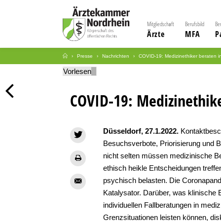
Mitgliedschaft
Berufsbild
Be
Ärzte
MFA
P
Presse
Nachrichten
COVID-19: Medizinethiker beraten i
Vorlesen
COVID-19: Medizinethike
Düsseldorf, 27.1.2022.
Kontaktbesc
Besuchsverbote, Priorisierung und
nicht selten müssen medizinische 
ethisch heikle Entscheidungen treffen
psychisch belasten. Die Coronapande
Katalysator. Darüber, was klinische 
individuellen Fallberatungen in medi
Grenzsituationen leisten können, dis