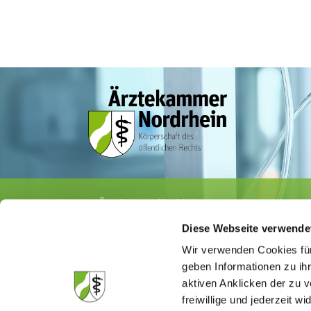
Ärztekammer Nordrhein
Tersteegenstr. 9 · 40474 Düsseldorf
Diese Webseite verwende
Tel.
0211 / 4302-0
· Fax 0211 / 4302 2009
E-Mail:
aerztekammer@aekno.de
Wir verwenden Cookies für
geben Informationen zu ih
aktiven Anklicken der zu
freiwillige und jederzeit w