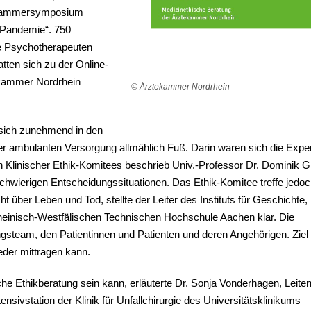
 Kammersymposium
e Pandemie“. 750
he Psychotherapeuten
tten sich zu der Online-
ekammer Nordrhein
© Ärztekammer Nordrhein
t sich zunehmend in den
er ambulanten Versorgung allmählich Fuß. Darin waren sich die Expe
en Klinischer Ethik-Komitees beschrieb Univ.-Professor Dr. Dominik 
schwierigen Entscheidungssituationen. Das Ethik-Komitee treffe jedo
 über Leben und Tod, stellte der Leiter des Instituts für Geschichte,
Rheinisch-Westfälischen Technischen Hochschule Aachen klar. Die
steam, den Patientinnen und Patienten und deren Angehörigen. Ziel 
jeder mittragen kann.
sche Ethikberatung sein kann, erläuterte Dr. Sonja Vonderhagen, Leite
tensivstation der Klinik für Unfallchirurgie des Universitätsklinikums