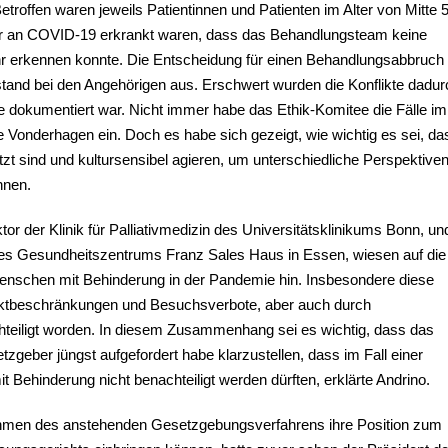
etroffen waren jeweils Patientinnen und Patienten im Alter von Mitte 
hwer an COVID-19 erkrankt waren, dass das Behandlungsteam keine
ehr erkennen konnte. Die Entscheidung für einen Behandlungsabbruch
rstand bei den Angehörigen aus. Erschwert wurden die Konflikte dadur
le dokumentiert war. Nicht immer habe das Ethik-Komitee die Fälle im
Vonderhagen ein. Doch es habe sich gezeigt, wie wichtig es sei, da
tzt sind und kultursensibel agieren, um unterschiedliche Perspektive
nnen.
or der Klinik für Palliativmedizin des Universitätsklinikums Bonn, un
g des Gesundheitszentrums Franz Sales Haus in Essen, wiesen auf die
nschen mit Behinderung in der Pandemie hin. Insbesondere diese
aktbeschränkungen und Besuchsverbote, aber auch durch
hteiligt worden. In diesem Zusammenhang sei es wichtig, dass das
geber jüngst aufgefordert habe klarzustellen, dass im Fall einer
Behinderung nicht benachteiligt werden dürften, erklärte Andrino.
hmen des anstehenden Gesetzgebungsverfahrens ihre Position zum