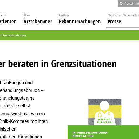
Portal me
ratung
ÄkNo
Amtliche
Nachrichten, Veranstaltu
atienten
Ärztekammer
Bekanntmachungen
Presse
n Grenzsituationen
r beraten in Grenzsituationen
hränkungen und
 Behandlungsabbruch –
Behandlungsteams
, die sie selbst
mie wirkt hier wie ein
Ethik-Komitees mit ihren
zinischen
kutierten Expertinnen