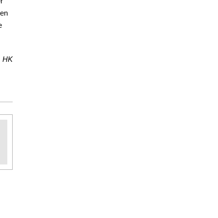
r
ten
e
HK