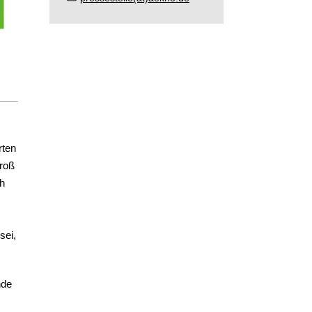
rten
Groß
ch
sei,
nde