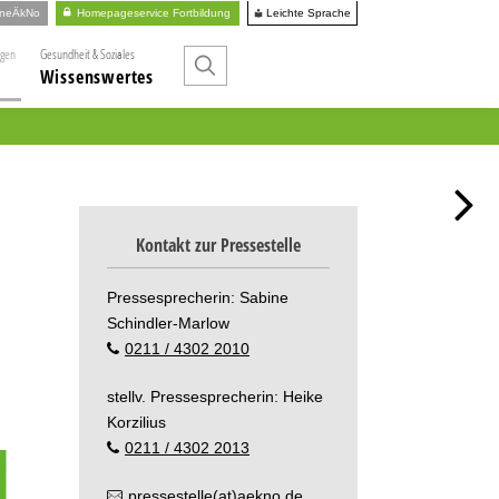
Leichte Sprache
ineÄkNo
Homepageservice Fortbildung
ngen
Gesundheit & Soziales
Wissenswertes
Kontakt zur Pressestelle
Pressesprecherin: Sabine
Schindler-Marlow
0211 / 4302 2010
stellv. Pressesprecherin: Heike
Korzilius
0211 / 4302 2013
pressestelle(at)aekno.de