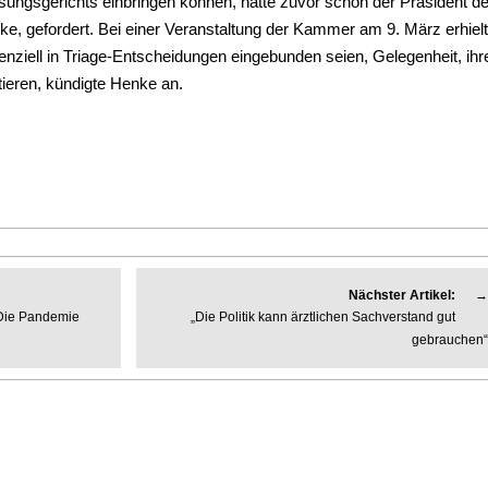
ungsgerichts einbringen können, hatte zuvor schon der Präsident de
e, gefordert. Bei einer Veranstaltung der Kammer am 9. März erhiel
tenziell in Triage-Entscheidungen eingebunden seien, Gelegenheit, ihr
ieren, kündigte Henke an.
Nächster Artikel:
→
Die Pandemie
„Die Politik kann ärztlichen Sachverstand gut
gebrauchen“