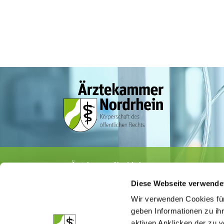
Ärztekammer Nordrhein
Tersteegenstr. 9 · 40474 Düsseldorf
Diese Webseite verwende
Tel.
0211 / 4302-0
· Fax 0211 / 4302 2009
E-Mail:
aerztekammer@aekno.de
Wir verwenden Cookies für
geben Informationen zu ih
aktiven Anklicken der zu