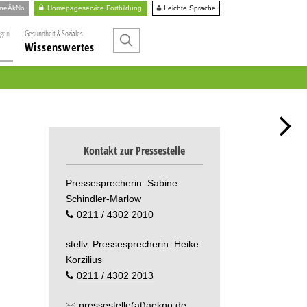
Leichte Sprache
ineÄkNo
Homepageservice Fortbildung
ngen
Gesundheit & Soziales
Wissenswertes
Kontakt zur Pressestelle
Pressesprecherin: Sabine
Schindler-Marlow
0211 / 4302 2010
stellv. Pressesprecherin: Heike
Korzilius
0211 / 4302 2013
pressestelle(at)aekno.de