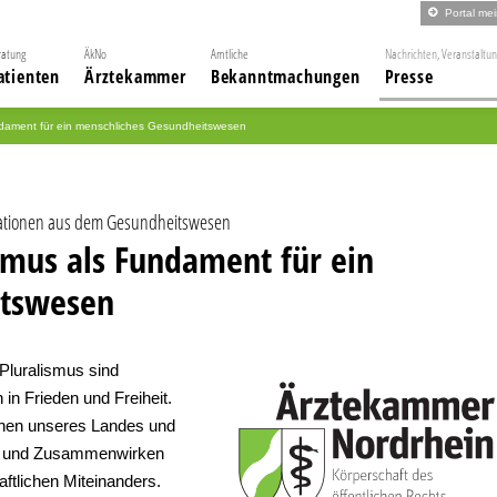
Portal me
ratung
ÄkNo
Amtliche
Nachrichten, Veranstaltu
atienten
Ärztekammer
Bekanntmachungen
Presse
ndament für ein menschliches Gesundheitswesen
ationen aus dem Gesundheitswesen
smus als Fundament für ein
itswesen
Pluralismus sind
in Frieden und Freiheit.
ehen unseres Landes und
n und Zusammenwirken
aftlichen Miteinanders.