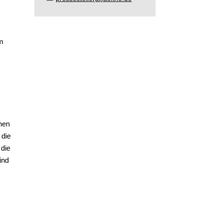
em
hen
 die
 die
ind