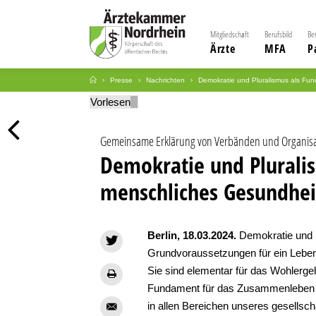
Mitgliedschaft
Berufsbild
Be
Ärzte
MFA
P
Presse
Nachrichten
Demokratie und Pluralismus als Fu
Vorlesen
Gemeinsame Erklärung von Verbänden und Organis
Demokratie und Plurali
menschliches Gesundhe
Berlin, 18.03.2024.
Demokratie und 
Grundvoraussetzungen für ein Leben 
Sie sind elementar für das Wohlerg
Fundament für das Zusammenlebe
in allen Bereichen unseres gesellsch