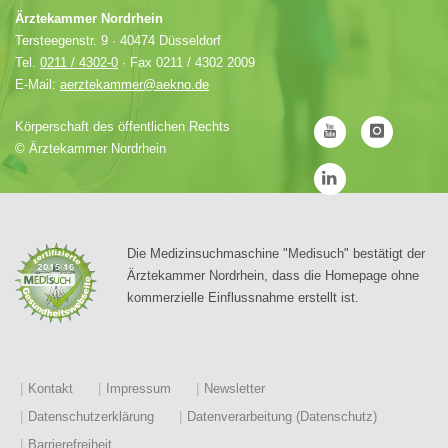
Ärztekammer Nordrhein
Tersteegenstr. 9 · 40474 Düsseldorf
Tel.
0211 / 4302-0
· Fax 0211 / 4302 2009
E-Mail:
aerztekammer@aekno.de
Körperschaft des öffentlichen Rechts
©
Ärztekammer Nordrhein
Die Medizinsuchmaschine "Medisuch" bestätigt der
Ärztekammer Nordrhein, dass die Homepage ohne
kommerzielle Einflussnahme erstellt ist.
Kontakt
Impressum
Newsletter
Datenschutzerklärung
Datenverarbeitung (Datenschutz)
Barrierefreiheit