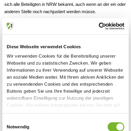
sich alle Beteiligten in NRW bekannt, auch wenn an der ein oder
anderen Stelle noch nachjustiert werden müsse.
"Damit aber auch in Zukunft die kleinen Häuser, vornehmlich auf
dem Land, mit ihrem Portfolio an meist wenig lukrativen
Grundleistungen wirtschaftlich überleben können, braucht es
eine echte Finanzierungsreform durch den Bund, die nicht nur
Diese Webseite verwendet Cookies
erbrachte Leistungen vergütet, sondern naturgemäß
Wir verwenden Cookies für die Bereitstellung unserer
unterschiedliche Vorhaltekosten auch sachgerecht finanziert",
Webseite und zu statistischen Zwecken. Wir geben
erläuterte der Kammerpräsident. "Wenn wir flächendeckend
Informationen zu ihrer Verwendung auf unserer Webseite
Kinderstationen wollen, dann müssen wir die Pflegekräfte und
an soziale Medien weiter. Mit Ihrem aktiven Anklicken der
Ärzte dort auch dann bezahlen, wenn nur wenige Kinder
zu verwendenden Cookies und des entsprechenden
stationäre Leistungen in Anspruch nehmen".
Buttons geben Sie uns Ihre freiwillige und jederzeit
Eine Finanzierungsreform, die eine echte Abkehr vom
widerrufbare Einwilligung zur Nutzung der jeweiligen
Cookies. Für weitere Informationen klicken Sie bitte auf
bisherigen DRG-System darstelle, liege in der Zuständigkeit des
"Details anzeigen". Die Möglichkeit zur Änderung besteht
Bundes. Doch leider finde sich dieser Ansatz entgegen aller
auf der Seite "Datenschutzerklärung".
Versprechungen nicht im KHVVG wieder. Nach wie vor
Einwilligungsauswahl
Datenschutzerklärung
|
Impressum
Notwendig
orientiere sich die Ermittlung der Vorhaltebudgets an den