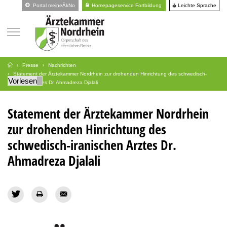
Leichte Sprache
Portal meineÄkNo
Homepageservice Fortbildung
Presse
Nachrichten
Statement der Ärztekammer Nordrhein zur drohenden Hinrichtung des schwedisch-
Vorlesen
iranischen Arztes Dr. Ahmadreza Djalali
Statement der Ärztekammer Nordrhein
zur drohenden Hinrichtung des
schwedisch-iranischen Arztes Dr.
Ahmadreza Djalali