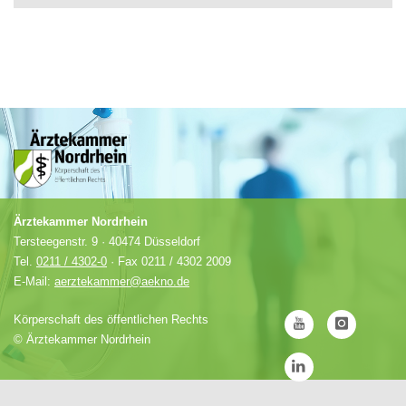
Ärztekammer Nordrhein
Tersteegenstr. 9 · 40474 Düsseldorf
Tel.
0211 / 4302-0
· Fax 0211 / 4302 2009
E-Mail:
aerztekammer@aekno.de
Körperschaft des öffentlichen Rechts
©
Ärztekammer Nordrhein