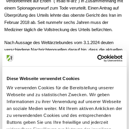
"Verdorbenheit auf Erden" ("ifsad fil-arz") in Zusammenhang mit
einem Spionagevorwurf zum Tode verurteilt. Einen Antrag auf
Überprüfung des Urteils lehnte das oberste Gericht des Iran im
Februar 2018 ab. Seit nunmehr sechs Jahren muss der
Mediziner täglich die Vollstreckung des Urteils befürchten.
Nach Aussage des Weltärztebundes vom 3.1.2024 deuten
verschiedene Nachrichtenquellen darauf hin, dass die aktuellen
Drohungen der iranischen Behörden, Djalali in näherer Zukunft
hinzurichten, eine Vergeltungsmaßnahme für ein kürzlich
ergangenes Urteil eines schwedischen Berufungsgerichts sind.
Es hatte die lebenslange Haftstrafe von Hamid Nouri bestätigt,
Diese Webseite verwendet Cookies
der 1988 in leitender Funktion an der Ermordung politischer
Wir verwenden Cookies für die Bereitstellung unserer
Gefangener in einem iranischen Gefängnis beteiligt war. Der
Webseite und zu statistischen Zwecken. Wir geben
Weltärztebund sieht darin eine Bestätigung, dass das Leben von
Informationen zu ihrer Verwendung auf unserer Webseite
Dr. Djalali als Druckmittel gegen die schwedische Justiz
an soziale Medien weiter. Mit Ihrem aktiven Anklicken der
eingesetzt wird.
zu verwendenden Cookies und des entsprechenden
Buttons geben Sie uns Ihre freiwillige und jederzeit
Auch das UN-Büro für Menschenrechte erklärte, dass die