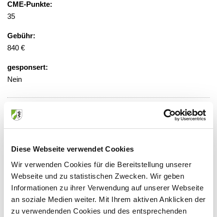
CME-Punkte:
35
Gebühr:
840 €
gesponsert:
Nein
Veranstaltungsort:
Evangelisches Krankenhaus Kalk
Buchforststr. 2, 51103 Köln
Diese Webseite verwendet Cookies
Wir verwenden Cookies für die Bereitstellung unserer
Webseite und zu statistischen Zwecken. Wir geben
Informationen zu ihrer Verwendung auf unserer Webseite
Anbieter:
an soziale Medien weiter. Mit Ihrem aktiven Anklicken der
Ärztliche Akademie für medizinische Fort- und
zu verwendenden Cookies und des entsprechenden