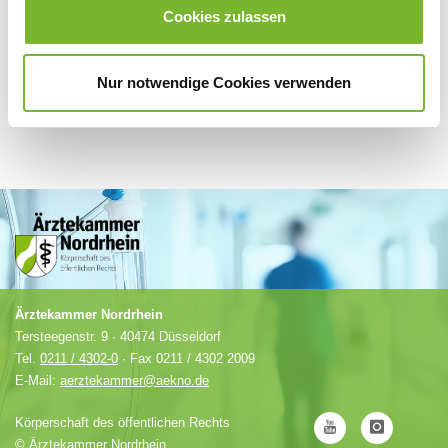
Cookies zulassen
Nur notwendige Cookies verwenden
Ärztekammer Nordrhein
Tersteegenstr. 9 · 40474 Düsseldorf
Tel.
0211 / 4302-0
· Fax 0211 / 4302 2009
E-Mail:
aerztekammer@aekno.de
Körperschaft des öffentlichen Rechts
©
Ärztekammer Nordrhein