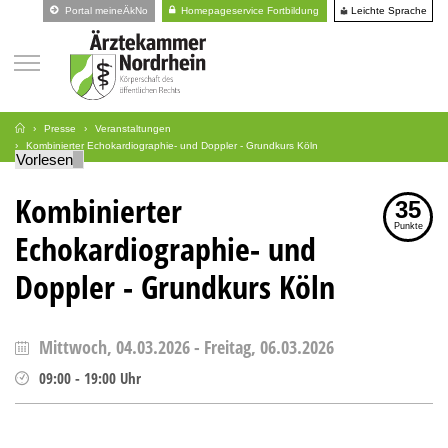
Leichte Sprache
Portal meineÄkNo
Homepageservice Fortbildung
Presse
Veranstaltungen
Kombinierter Echokardiographie- und Doppler - Grundkurs Köln
Vorlesen
Kombinierter
35
Punkte
Echokardiographie- und
Doppler - Grundkurs Köln
Mittwoch, 04.03.2026
-
Freitag, 06.03.2026
09:00
-
19:00
Uhr