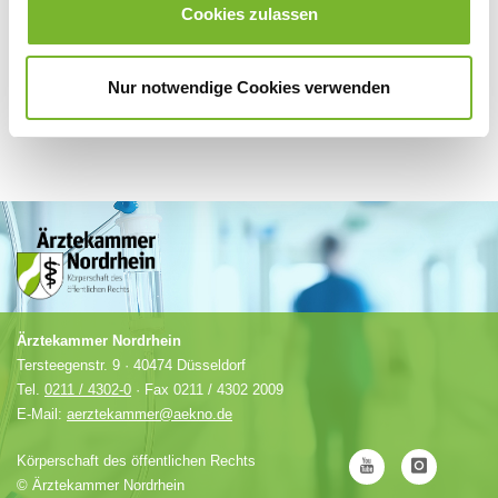
Cookies zulassen
Nur notwendige Cookies verwenden
Ärztekammer Nordrhein
Tersteegenstr. 9 · 40474 Düsseldorf
Tel.
0211 / 4302-0
· Fax 0211 / 4302 2009
E-Mail:
aerztekammer@aekno.de
Körperschaft des öffentlichen Rechts
©
Ärztekammer Nordrhein