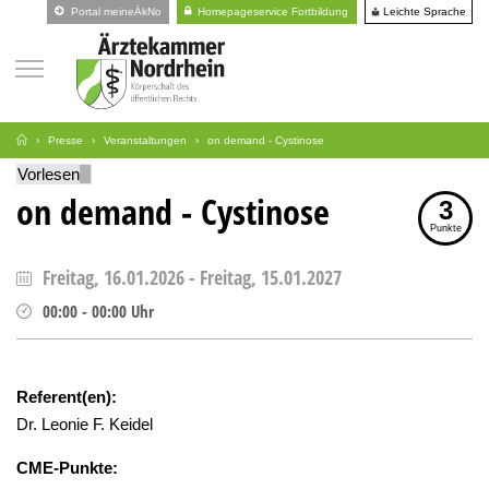
Leichte Sprache
Portal meineÄkNo
Homepageservice Fortbildung
Presse
Veranstaltungen
on demand - Cystinose
Vorlesen
on demand - Cystinose
3
Punkte
Freitag, 16.01.2026
-
Freitag, 15.01.2027
00:00
-
00:00
Uhr
Referent(en):
Dr. Leonie F. Keidel
CME-Punkte: