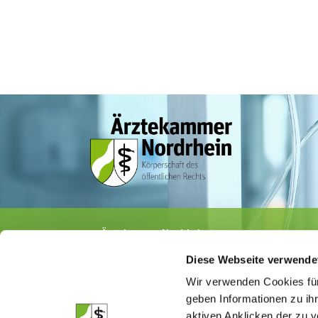
Ärztekammer Nordrhein
Tersteegenstr. 9 · 40474 Düsseldorf
Diese Webseite verwende
Tel.
0211 / 4302-0
· Fax 0211 / 4302 2009
E-Mail:
aerztekammer@aekno.de
Wir verwenden Cookies für
geben Informationen zu ih
aktiven Anklicken der zu