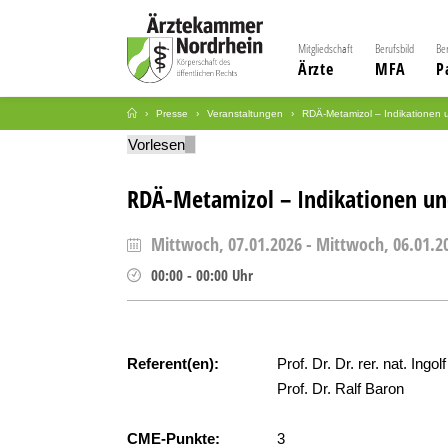
Mitgliedschaft
Berufsbild
Be
Ärzte
MFA
P
Presse
Veranstaltungen
RDÄ-Metamizol – Indikationen 
Vorlesen
RDÄ-Metamizol – Indikationen un
Mittwoch, 07.01.2026
-
Mittwoch, 06.01.2
00:00
-
00:00
Uhr
Referent(en):
Prof. Dr. Dr. rer. nat. Ingo
Prof. Dr. Ralf Baron
CME-Punkte:
3