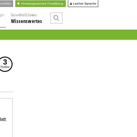
Leichte Sprache
ineÄkNo
Homepageservice Fortbildung
ngen
Gesundheit & Soziales
Wissenswertes
3
Punkte
att