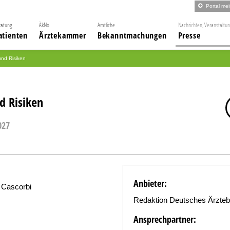
Portal me
ratung
ÄkNo
Amtliche
Nachrichten, Veranstaltu
atienten
Ärztekammer
Bekanntmachungen
Presse
und Risiken
d Risiken
027
Anbieter:
lf Cascorbi
Redaktion Deutsches Ärztebl
Ansprechpartner: