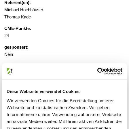
Referent(en):
Michael Hochhäuser
Thomas Kade
CME-Punkte:
24
gesponsert:
Nein
gebührenfrei, Anmeldung erforderlich
unter
hemsacademy.adac.de
Diese Webseite verwendet Cookies
Veranstaltungsort:
Wir verwenden Cookies für die Bereitstellung unserer
Waldcafe Hotel Restaurant
Webseite und zu statistischen Zwecken. Wir geben
Am Rehsprung 35, 53229 Bonn
Informationen zu ihrer Verwendung auf unserer Webseite
an soziale Medien weiter. Mit Ihrem aktiven Anklicken der
zu verwendenden Cookies und des entsprechenden