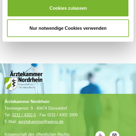
Anbieter.
Cookies zulassen
Nur notwendige Cookies verwenden
Ärztekammer Nordrhein
Tersteegenstr. 9 · 40474 Düsseldorf
Tel.
0211 / 4302-0
· Fax 0211 / 4302 2009
E-Mail:
aerztekammer@aekno.de
Körperschaft des öffentlichen Rechts