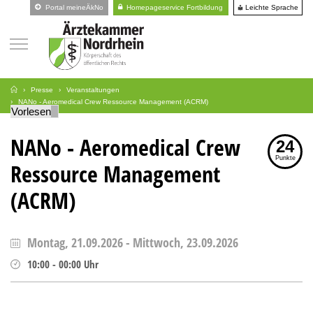
Leichte Sprache
Portal meineÄkNo
Homepageservice Fortbildung
Presse
Veranstaltungen
NANo - Aeromedical Crew Ressource Management (ACRM)
Vorlesen
NANo - Aeromedical Crew
24
Punkte
Ressource Management
(ACRM)
Montag, 21.09.2026
-
Mittwoch, 23.09.2026
10:00
-
00:00
Uhr