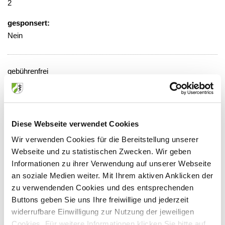
2
gesponsert:
Nein
gebührenfrei
Veranstaltungsort:
LVR-Klinik, Haus 3
Johannisstr. 70, 41749 Viersen
Diese Webseite verwendet Cookies
Wir verwenden Cookies für die Bereitstellung unserer
Webseite und zu statistischen Zwecken. Wir geben
Informationen zu ihrer Verwendung auf unserer Webseite
Anbieter:
an soziale Medien weiter. Mit Ihrem aktiven Anklicken der
zu verwendenden Cookies und des entsprechenden
LVR-Klinik Viersen
Buttons geben Sie uns Ihre freiwillige und jederzeit
Ansprechpartner:
widerrufbare Einwilligung zur Nutzung der jeweiligen
Cookies. Für weitere Informationen klicken Sie bitte auf
Frau Bons