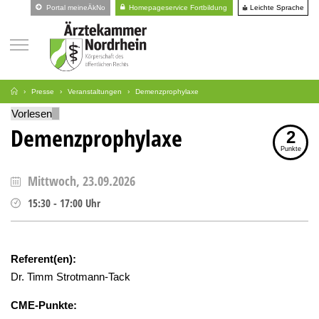
Leichte Sprache
Portal meineÄkNo
Homepageservice Fortbildung
Presse
Veranstaltungen
Demenzprophylaxe
Vorlesen
Demenzprophylaxe
2
Punkte
Mittwoch, 23.09.2026
15:30
-
17:00
Uhr
Referent(en):
Dr. Timm Strotmann-Tack
CME-Punkte: