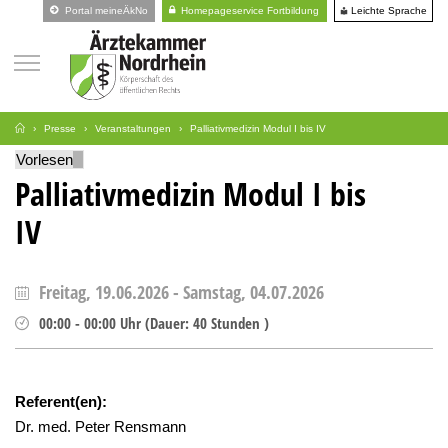
Leichte Sprache
Portal meineÄkNo
Homepageservice Fortbildung
Presse
Veranstaltungen
Palliativmedizin Modul I bis IV
Vorlesen
Palliativmedizin Modul I bis
IV
Freitag, 19.06.2026
-
Samstag, 04.07.2026
00:00
-
00:00
Uhr
(
Dauer:
40 Stunden )
Referent(en):
Dr. med. Peter Rensmann