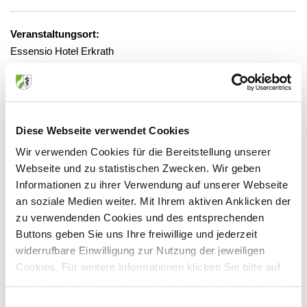
Veranstaltungsort:
Essensio Hotel Erkrath
Freiheitstraße 50, 40699 Erkrath
Diese Webseite verwendet Cookies
Anbieter:
Wir verwenden Cookies für die Bereitstellung unserer
SchmerzInstitut Düsseldorf - Institut für Schmerztherapie
Webseite und zu statistischen Zwecken. Wir geben
und Fortbildung
Informationen zu ihrer Verwendung auf unserer Webseite
an soziale Medien weiter. Mit Ihrem aktiven Anklicken der
Ansprechpartner:
zu verwendenden Cookies und des entsprechenden
Friedrichstr. 13-15
Buttons geben Sie uns Ihre freiwillige und jederzeit
40217 Düsseldorf
widerrufbare Einwilligung zur Nutzung der jeweiligen
Tel:
0211/ 38 44 78 0
Cookies. Für weitere Informationen klicken Sie bitte auf
Fax:
0211/ 38 44 78 - 14
"Details anzeigen". Die Möglichkeit zur Änderung besteht
Mail:
info@schmerzinstitut-duesseldorf.de
auf der Seite "Datenschutzerklärung".
Einwilligungsauswahl