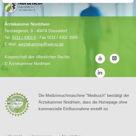
Ärztekammer Nordrhein
Tersteegenstr. 9 · 40474 Düsseldorf
Tel.
0211 / 4302-0
· Fax 0211 / 4302 2009
E-Mail:
aerztekammer@aekno.de
Körperschaft des öffentlichen Rechts
©
Ärztekammer Nordrhein
Die Medizinsuchmaschine "Medisuch" bestätigt der
Ärztekammer Nordrhein, dass die Homepage ohne
kommerzielle Einflussnahme erstellt ist.