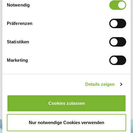
Datenschutzerklärung
|
Impressum
Notwendig
Präferenzen
Zurück zur Übersicht
Statistiken
Für weitere Informationen wenden Sie sich bitte direkt an den jeweiligen
Anbieter.
Marketing
Details zeigen
Cookies zulassen
Nur notwendige Cookies verwenden