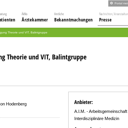
Portal me
ratung
ÄkNo
Amtliche
Nachrichten, Veranstaltu
atienten
Ärztekammer
Bekanntmachungen
Presse
ung Theorie und VIT, Balintgruppe
g Theorie und VIT, Balintgruppe
Anbieter:
 von Hodenberg
A.I.M. - Arbeitsgemeinschaft
Interdisziplinäre Medizin