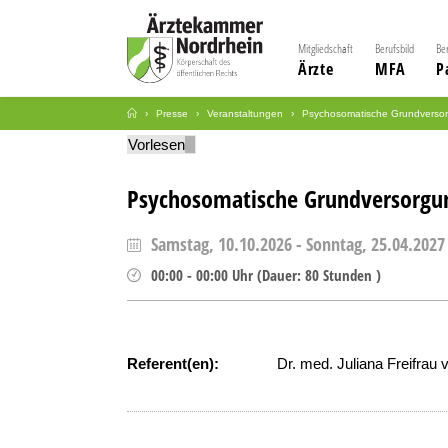
Mitgliedschaft
Berufsbild
Be
Ärzte
MFA
P
Presse
Veranstaltungen
Psychosomatische Grundversorg
Vorlesen
Psychosomatische Grundversorgun
Samstag, 10.10.2026
-
Sonntag, 25.04.2027
00:00
-
00:00
Uhr
(
Dauer:
80 Stunden )
Referent(en):
Dr. med. Juliana Freifrau