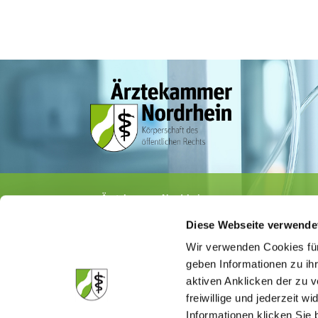
Ärztekammer Nordrhein
Tersteegenstr. 9 · 40474 Düsseldorf
Diese Webseite verwende
Tel.
0211 / 4302-0
· Fax 0211 / 4302 2009
E-Mail:
aerztekammer@aekno.de
Wir verwenden Cookies für
geben Informationen zu ih
aktiven Anklicken der zu
freiwillige und jederzeit w
Informationen klicken Sie 
Die Medizinsuchmaschine "Medisuch" best