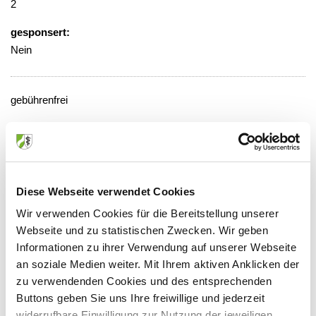
2
gesponsert:
Nein
gebührenfrei
Veranstaltungsort:
Rhein-Maas-Klinikum
Mauerfeldchen 25, 52146 Würselen
Diese Webseite verwendet Cookies
Wir verwenden Cookies für die Bereitstellung unserer
Webseite und zu statistischen Zwecken. Wir geben
Anbieter:
Informationen zu ihrer Verwendung auf unserer Webseite
an soziale Medien weiter. Mit Ihrem aktiven Anklicken der
Rhein-Maas-Klinikum GmbH Krankenhaus der
zu verwendenden Cookies und des entsprechenden
Knappschaft und der StädteRegion Aachen
Buttons geben Sie uns Ihre freiwillige und jederzeit
Ansprechpartner:
widerrufbare Einwilligung zur Nutzung der jeweiligen