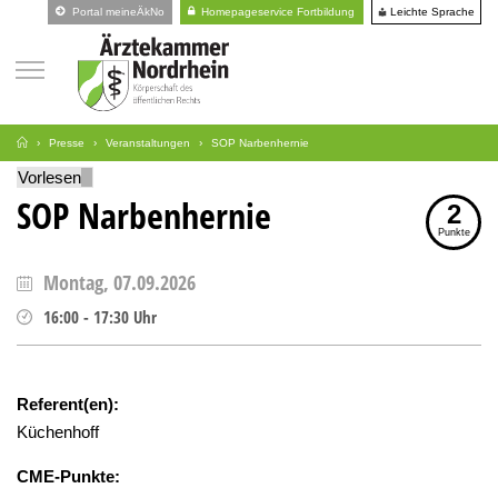
Leichte Sprache
Portal meineÄkNo
Homepageservice Fortbildung
Presse
Veranstaltungen
SOP Narbenhernie
Vorlesen
SOP Narbenhernie
2
Punkte
Montag, 07.09.2026
16:00
-
17:30
Uhr
Referent(en):
Küchenhoff
CME-Punkte: