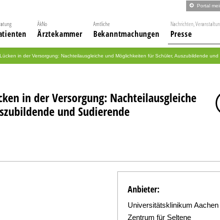
Portal me
ratung
ÄkNo
Amtliche
Nachrichten, Veranstaltu
atienten
Ärztekammer
Bekanntmachungen
Presse
 Lücken in der Versorgung: Nachteilausgleiche und Möglichkeiten für Schüler, Auszubildende un
cken in der Versorgung: Nachteilausgleiche
uszubildende und Sudierende
Anbieter:
Universitätsklinikum Aachen
Zentrum für Seltene