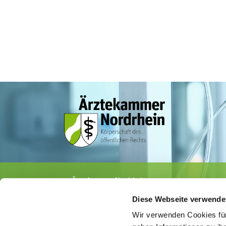
Ärztekammer Nordrhein
Tersteegenstr. 9 · 40474 Düsseldorf
Diese Webseite verwende
Tel.
0211 / 4302-0
· Fax 0211 / 4302 2009
E-Mail:
aerztekammer@aekno.de
Wir verwenden Cookies für