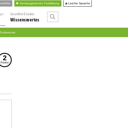
Leichte Sprache
ineÄkNo
Homepageservice Fortbildung
ngen
Gesundheit & Soziales
Wissenswertes
d Sudierende
2
Punkte