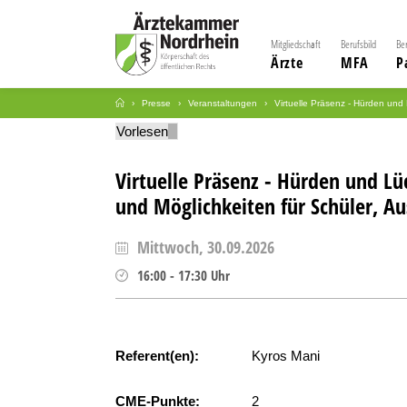
Mitgliedschaft
Berufsbild
Be
Ärzte
MFA
P
Presse
Veranstaltungen
Virtuelle Präsenz - Hürden und
Vorlesen
Virtuelle Präsenz - Hürden und Lü
und Möglichkeiten für Schüler, A
Mittwoch, 30.09.2026
16:00
-
17:30
Uhr
Referent(en):
Kyros Mani
CME-Punkte:
2