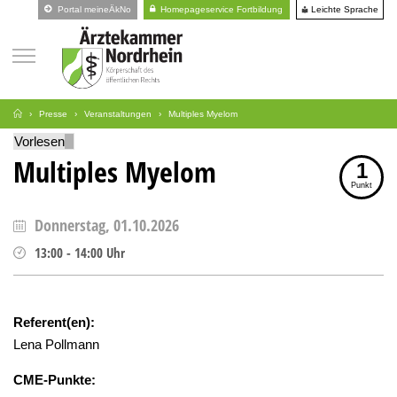
Leichte Sprache
Portal meineÄkNo
Homepageservice Fortbildung
Presse
Veranstaltungen
Multiples Myelom
Vorlesen
Multiples Myelom
1
Punkt
Donnerstag, 01.10.2026
13:00
-
14:00
Uhr
Referent(en):
Lena Pollmann
CME-Punkte: