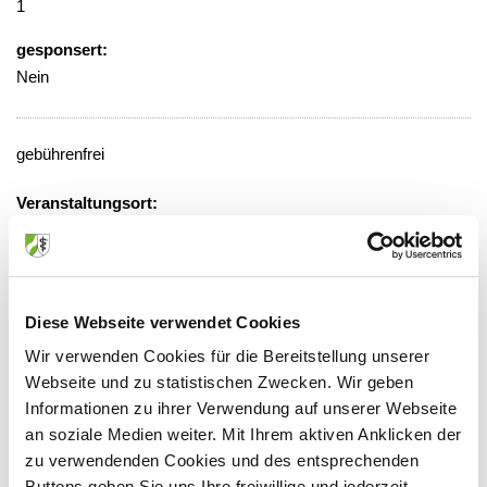
1
gesponsert:
Nein
gebührenfrei
Veranstaltungsort:
Hospital zum Heiligen Geist, Blauer
Salon
Von-Broichhausen-Allee 1, 47906
Kempen
Diese Webseite verwendet Cookies
Wir verwenden Cookies für die Bereitstellung unserer
Webseite und zu statistischen Zwecken. Wir geben
Informationen zu ihrer Verwendung auf unserer Webseite
Anbieter:
an soziale Medien weiter. Mit Ihrem aktiven Anklicken der
zu verwendenden Cookies und des entsprechenden
Hospital zum Heiligen Geist GmbH & Co.KG
Buttons geben Sie uns Ihre freiwillige und jederzeit