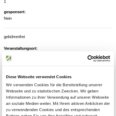
1
gesponsert:
Nein
gebührenfrei
Veranstaltungsort:
Hospital zum Heiligen Geist, Blauer
Salon
Von-Broichhausen-Allee 1, 47906
Kempen
Diese Webseite verwendet Cookies
Wir verwenden Cookies für die Bereitstellung unserer
Webseite und zu statistischen Zwecken. Wir geben
Informationen zu ihrer Verwendung auf unserer Webseite
Anbieter:
an soziale Medien weiter. Mit Ihrem aktiven Anklicken der
zu verwendenden Cookies und des entsprechenden
Hospital zum Heiligen Geist GmbH & Co.KG
Buttons geben Sie uns Ihre freiwillige und jederzeit