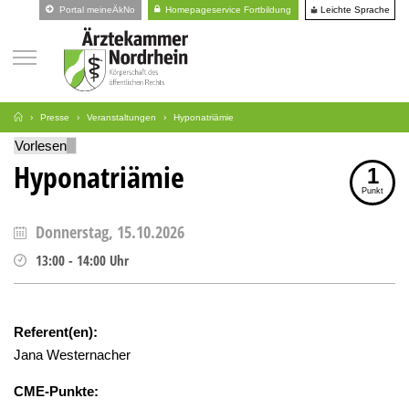
Leichte Sprache
Portal meineÄkNo
Homepageservice Fortbildung
Presse
Veranstaltungen
Hyponatriämie
Vorlesen
Hyponatriämie
1
Punkt
Donnerstag, 15.10.2026
13:00
-
14:00
Uhr
Referent(en):
Jana Westernacher
CME-Punkte: