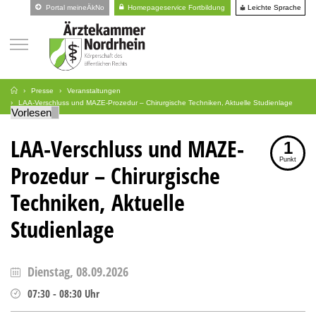
Leichte Sprache
Portal meineÄkNo
Homepageservice Fortbildung
Presse
Veranstaltungen
LAA-Verschluss und MAZE-Prozedur – Chirurgische Techniken, Aktuelle Studienlage
Vorlesen
LAA-Verschluss und MAZE-
1
Punkt
Prozedur – Chirurgische
Techniken, Aktuelle
Studienlage
Dienstag, 08.09.2026
07:30
-
08:30
Uhr