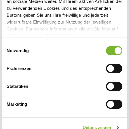
an soziale Medien weiter. Mit Ihrem aktiven Anklicken der
zu verwendenden Cookies und des entsprechenden
Buttons geben Sie uns Ihre freiwillige und jederzeit
Anbieter:
widerrufbare Einwilligung zur Nutzung der jeweiligen
Cookies. Für weitere Informationen klicken Sie bitte auf
Universitätsklinikum Essen
"Details anzeigen". Die Möglichkeit zur Änderung besteht
Ansprechpartner:
auf der Seite "Datenschutzerklärung".
Einwilligungsauswahl
Datenschutzerklärung
|
Impressum
Notwendig
Herrn Prof. Thielmann
Hufelandstraße 55
45147 Essen
Präferenzen
Tel:
0201 723-84908
Fax:
0201 723-5451
Statistiken
Mail:
matthias.thielmann@uk-essen.de
Marketing
Zurück zur Übersicht
Details zeigen