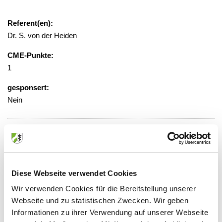
Referent(en):
Dr. S. von der Heiden
CME-Punkte:
1
gesponsert:
Nein
gebührenfrei
Veranstaltungsort:
Universitätsklinikum, Klink für Thorax-
Diese Webseite verwendet Cookies
und Kardiovaskuläre Chirurgie, EG,
Wir verwenden Cookies für die Bereitstellung unserer
WHGZ, Reidemeister-Bibliothek
Webseite und zu statistischen Zwecken. Wir geben
Hufelandstr. 55, 45147 Essen
Informationen zu ihrer Verwendung auf unserer Webseite