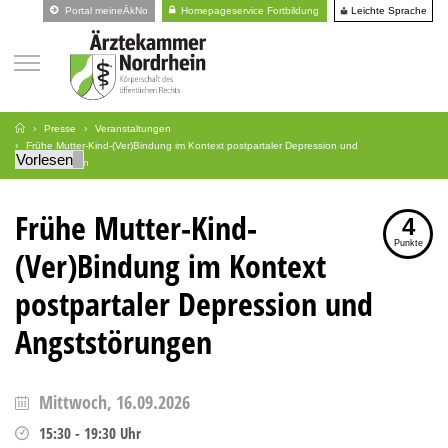
Leichte Sprache
Portal meineÄkNo
Homepageservice Fortbildung
Presse
Veranstaltungen
Frühe Mutter-Kind-(Ver)Bindung im Kontext postpartaler Depression und
Vorlesen
Angststörungen
Frühe Mutter-Kind-
4
Punkte
(Ver)Bindung im Kontext
postpartaler Depression und
Angststörungen
Mittwoch, 16.09.2026
15:30
-
19:30
Uhr