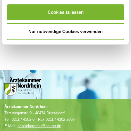
Für weitere Informationen wenden Sie sich bitte direkt an den jeweiligen
Anbieter.
Cookies zulassen
Nur notwendige Cookies verwenden
Ärztekammer Nordrhein
Tersteegenstr. 9 · 40474 Düsseldorf
Tel.
0211 / 4302-0
· Fax 0211 / 4302 2009
E-Mail:
aerztekammer@aekno.de