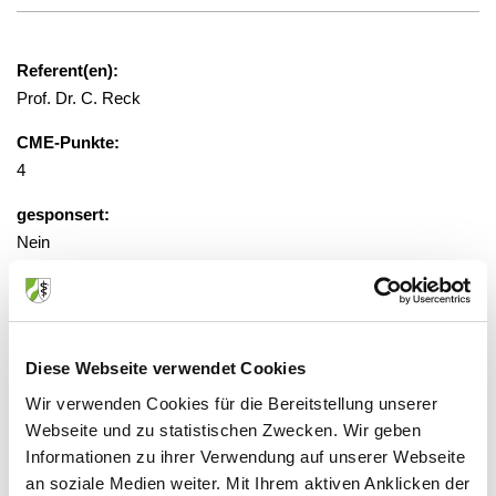
Referent(en):
Prof. Dr. C. Reck
CME-Punkte:
4
gesponsert:
Nein
gebührenfrei, Anmeldung erforderlich
Diese Webseite verwendet Cookies
Veranstaltungsort:
Klinik Via Mentis
Wir verwenden Cookies für die Bereitstellung unserer
Rennbahnstraße 2, 40629 Düsseldorf
Webseite und zu statistischen Zwecken. Wir geben
Informationen zu ihrer Verwendung auf unserer Webseite
an soziale Medien weiter. Mit Ihrem aktiven Anklicken der