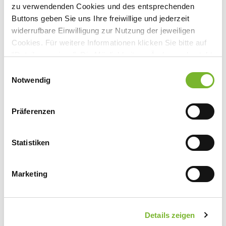
zu verwendenden Cookies und des entsprechenden
Buttons geben Sie uns Ihre freiwillige und jederzeit
Anbieter:
widerrufbare Einwilligung zur Nutzung der jeweiligen
Via Mentis Klinik für Psychosomatische Medizin
Cookies. Für weitere Informationen klicken Sie bitte auf
"Details anzeigen". Die Möglichkeit zur Änderung besteht
Ansprechpartner:
auf der Seite "Datenschutzerklärung".
Einwilligungsauswahl
Herrn Dr. Simson
Datenschutzerklärung
|
Impressum
Notwendig
Rennbahnstr. 2
40629 Düsseldorf
Präferenzen
Tel:
0211 542559-111
Fax:
0211 542559-148
Mail:
renate.kleinmanns@via-mentis.de
Statistiken
Marketing
Zurück zur Übersicht
Details zeigen