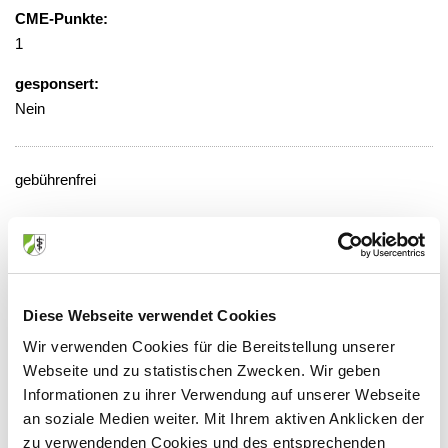
CME-Punkte:
1
gesponsert:
Nein
gebührenfrei
Veranstaltungsort:
Klinikum Leverkusen, Klinik für
Frauenheilkunde und Geburtshilfe,
Besprechungsraum
Diese Webseite verwendet Cookies
Am Gesundheitspark 11, 51375
Wir verwenden Cookies für die Bereitstellung unserer
Leverkusen
Webseite und zu statistischen Zwecken. Wir geben
Informationen zu ihrer Verwendung auf unserer Webseite
an soziale Medien weiter. Mit Ihrem aktiven Anklicken der
zu verwendenden Cookies und des entsprechenden