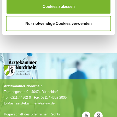
Anbieter.
Cookies zulassen
Nur notwendige Cookies verwenden
Ärztekammer Nordrhein
Tersteegenstr. 9 · 40474 Düsseldorf
Tel.
0211 / 4302-0
· Fax 0211 / 4302 2009
E-Mail:
aerztekammer@aekno.de
Körperschaft des öffentlichen Rechts