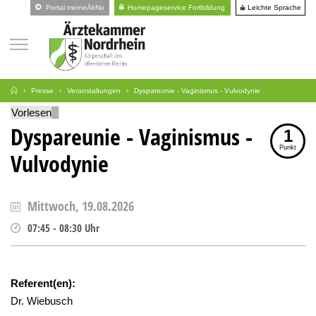
Leichte Sprache
Portal meineÄkNo
Homepageservice Fortbildung
Presse
Veranstaltungen
Dyspareunie - Vaginismus - Vulvodynie
Vorlesen
Dyspareunie - Vaginismus -
1
Punkt
Vulvodynie
Mittwoch, 19.08.2026
07:45
-
08:30
Uhr
Referent(en):
Dr. Wiebusch