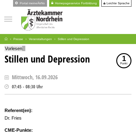
Leichte Sprache
Portal meineÄkNo
Homepageservice Fortbildung
Presse
Veranstaltungen
Stillen und Depression
Vorlesen
Stillen und Depression
1
Punkt
Mittwoch, 16.09.2026
07:45
-
08:30
Uhr
Referent(en):
Dr. Fries
CME-Punkte: