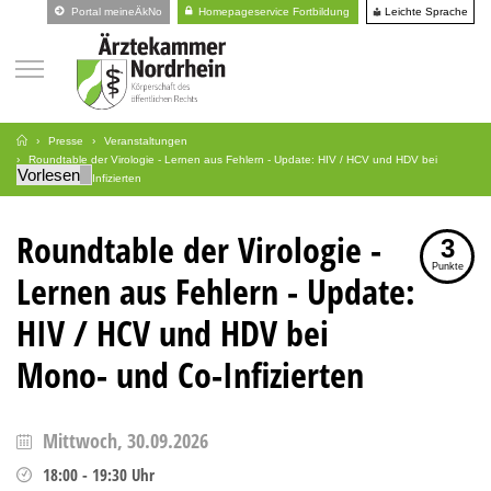
Leichte Sprache
Portal meineÄkNo
Homepageservice Fortbildung
Presse
Veranstaltungen
Roundtable der Virologie - Lernen aus Fehlern - Update: HIV / HCV und HDV bei
Vorlesen
Mono- und Co-Infizierten
Roundtable der Virologie -
3
Punkte
Lernen aus Fehlern - Update:
HIV / HCV und HDV bei
Mono- und Co-Infizierten
Mittwoch, 30.09.2026
18:00
-
19:30
Uhr