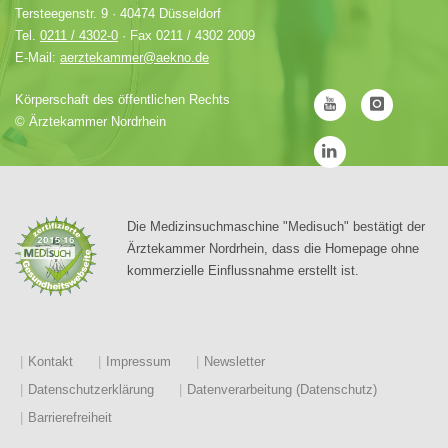
Tersteegenstr. 9 · 40474 Düsseldorf
Tel.
0211 / 4302-0
· Fax 0211 / 4302 2009
E-Mail:
aerztekammer@aekno.de
Körperschaft des öffentlichen Rechts
©
Ärztekammer Nordrhein
Die Medizinsuchmaschine "Medisuch" bestätigt der
Ärztekammer Nordrhein, dass die Homepage ohne
kommerzielle Einflussnahme erstellt ist.
Kontakt
Impressum
Newsletter
Datenschutzerklärung
Datenverarbeitung (Datenschutz)
Barrierefreiheit