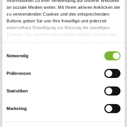
Informationen zu ihrer Verwendung auf unserer Webseite
Magnusstr. 20, 50672 Köln
an soziale Medien weiter. Mit Ihrem aktiven Anklicken der
zu verwendenden Cookies und des entsprechenden
Buttons geben Sie uns Ihre freiwillige und jederzeit
widerrufbare Einwilligung zur Nutzung der jeweiligen
Anbieter:
Cookies. Für weitere Informationen klicken Sie bitte auf
"Details anzeigen". Die Möglichkeit zur Änderung besteht
INSTO Gesellschaft für Ärztefortbildung und -organisation
auf der Seite "Datenschutzerklärung".
Einwilligungsauswahl
mbH
Datenschutzerklärung
|
Impressum
Notwendig
Ansprechpartner:
Frau Knickmann
Präferenzen
Blondelstr. 9
52062 Aachen
Statistiken
Tel:
0241 4012-653
Mail:
sek-i@insto-ac.de
Marketing