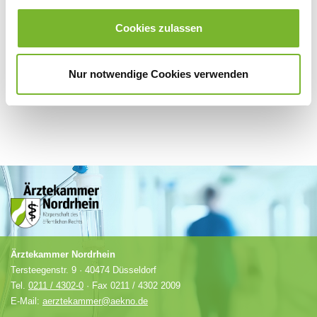
Für weitere Informationen wenden Sie sich bitte direkt an den jeweiligen
Anbieter.
Cookies zulassen
Nur notwendige Cookies verwenden
Ärztekammer Nordrhein
Tersteegenstr. 9 · 40474 Düsseldorf
Tel.
0211 / 4302-0
· Fax 0211 / 4302 2009
E-Mail:
aerztekammer@aekno.de