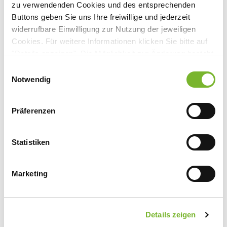
zu verwendenden Cookies und des entsprechenden
Buttons geben Sie uns Ihre freiwillige und jederzeit
Anbieter:
widerrufbare Einwilligung zur Nutzung der jeweiligen
Krankenhaus Düren gem. GmbH
Cookies. Für weitere Informationen klicken Sie bitte auf
"Details anzeigen". Die Möglichkeit zur Änderung besteht
Ansprechpartner:
auf der Seite "Datenschutzerklärung".
Einwilligungsauswahl
Herrn Dr. Dienstknecht
Datenschutzerklärung
|
Impressum
Notwendig
Roonstraße 30
52351 Düren
Tel:
02421 30-1307
Präferenzen
Fax:
02421 30-191307
Mail:
alexandra.reiche@artemed.de
Statistiken
Marketing
Zurück zur Übersicht
Details zeigen