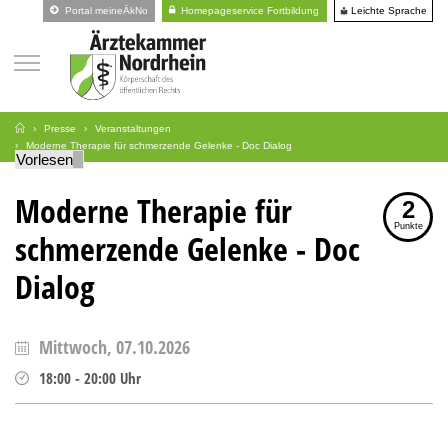
Leichte Sprache
Portal meineÄkNo
Homepageservice Fortbildung
Presse
Veranstaltungen
Moderne Therapie für schmerzende Gelenke - Doc Dialog
Vorlesen
Moderne Therapie für
2
Punkte
schmerzende Gelenke - Doc
Dialog
Mittwoch, 07.10.2026
18:00
-
20:00
Uhr