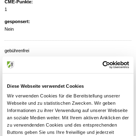
CME-Punkte:
1
gesponsert:
Nein
gebührenfrei
Veranstaltungsort:
Schön Klinik
Am Heerdter Krankenhaus 2, 40549
Diese Webseite verwendet Cookies
Düsseldorf
Wir verwenden Cookies für die Bereitstellung unserer
Webseite und zu statistischen Zwecken. Wir geben
Informationen zu ihrer Verwendung auf unserer Webseite
an soziale Medien weiter. Mit Ihrem aktiven Anklicken der
Anbieter:
zu verwendenden Cookies und des entsprechenden
Schön Klinik Düsseldorf SE & Co. KG
Buttons geben Sie uns Ihre freiwillige und jederzeit