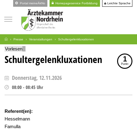
Leichte Sprache
Portal meineÄkNo
Homepageservice Fortbildung
Presse
Veranstaltungen
Schultergelenkluxationen
Vorlesen
Schultergelenkluxationen
1
Punkt
Donnerstag, 12.11.2026
08:00
-
08:45
Uhr
Referent(en):
Hesselmann
Famulla