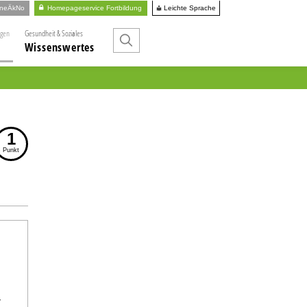
Leichte Sprache
ineÄkNo
Homepageservice Fortbildung
ngen
Gesundheit & Soziales
Wissenswertes
1
Punkt
r