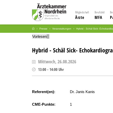
Mitgliedschaft
Berufsbild
Be
Ärzte
MFA
P
Presse
Veranstaltungen
Hybrid - Schäl Sick- Echokardi
Vorlesen
Hybrid - Schäl Sick- Echokardiogr
Mittwoch, 26.08.2026
13:00
-
14:00
Uhr
Referent(en):
Dr. Janis Kanis
CME-Punkte:
1