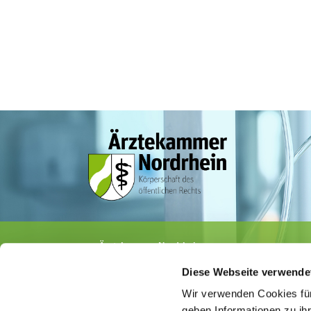
Ärztekammer Nordrhein
Tersteegenstr. 9 · 40474 Düsseldorf
Diese Webseite verwende
Tel.
0211 / 4302-0
· Fax 0211 / 4302 2009
E-Mail:
aerztekammer@aekno.de
Wir verwenden Cookies für
geben Informationen zu ih