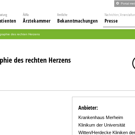
Portal me
ratung
ÄkNo
Amtliche
Nachrichten, Veranstaltu
atienten
Ärztekammer
Bekanntmachungen
Presse
ographie des rechten Herzens
aphie des rechten Herzens
Anbieter:
Krankenhaus Merheim
Klinikum der Universität
Witten/Herdecke Kliniken de