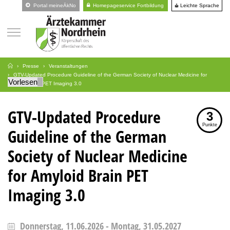
Leichte Sprache
Portal meineÄkNo
Homepageservice Fortbildung
Presse
Veranstaltungen
GTV-Updated Procedure Guideline of the German Society of Nuclear Medicine for
Vorlesen
Amyloid Brain PET Imaging 3.0
GTV-Updated Procedure
3
Punkte
Guideline of the German
Society of Nuclear Medicine
for Amyloid Brain PET
Imaging 3.0
Donnerstag, 11.06.2026
-
Montag, 31.05.2027