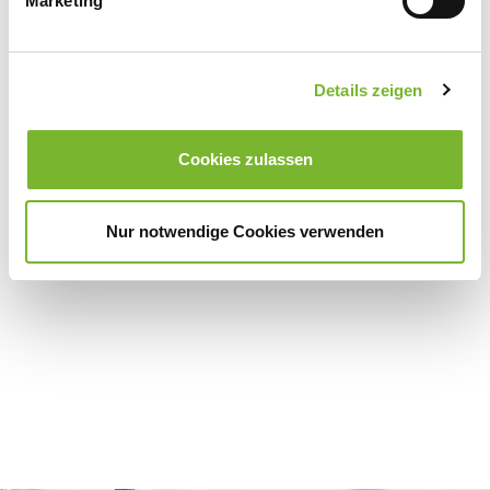
Marketing
Fax:
0711 8931 107
Mail:
cme@thieme.de
Details zeigen
Zurück zur Übersicht
Cookies zulassen
Nur notwendige Cookies verwenden
Für weitere Informationen wenden Sie sich bitte direkt an den jeweiligen
Anbieter.