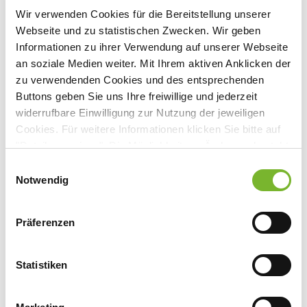
Wir verwenden Cookies für die Bereitstellung unserer
Webseite und zu statistischen Zwecken. Wir geben
Informationen zu ihrer Verwendung auf unserer Webseite
Veranstaltungsort:
an soziale Medien weiter. Mit Ihrem aktiven Anklicken der
Onlineveranstaltung
zu verwendenden Cookies und des entsprechenden
http://cme.thieme.de
"
Buttons geben Sie uns Ihre freiwillige und jederzeit
Burgunderstr. 31, 40549 Düsseldorf
widerrufbare Einwilligung zur Nutzung der jeweiligen
Cookies. Für weitere Informationen klicken Sie bitte auf
"Details anzeigen". Die Möglichkeit zur Änderung besteht
auf der Seite "Datenschutzerklärung".
Einwilligungsauswahl
Anbieter:
Datenschutzerklärung
|
Impressum
Notwendig
CRM Centrum für Reisemedizin GmbH
Ansprechpartner:
Präferenzen
Frau Iris Hanneken
Burgunderstr. 31
Statistiken
40549 Düsseldorf
Tel:
0711 8931 420