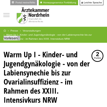
Leichte Sprache
Portal meineÄkNo
Homepageservice Fortbildung
Presse
Veranstaltungen
Warm Up I - Kinder- und Jugendgynäkologie - von der Labiensynechie bis zur
Vorlesen
Ovarialinsuffizienz - im Rahmen des XXIII. Intensivkurs NRW
Warm Up I - Kinder- und
2
Punkte
Jugendgynäkologie - von der
Labiensynechie bis zur
Ovarialinsuffizienz - im
Rahmen des XXIII.
Intensivkurs NRW