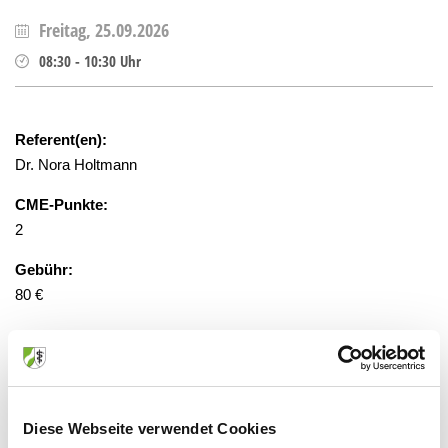
Freitag, 25.09.2026
08:30
-
10:30
Uhr
Referent(en):
Dr. Nora Holtmann
CME-Punkte:
2
Gebühr:
80 €
gesponsert:
Ja
Diese Webseite verwendet Cookies
gestaffelte Gebühren, Anmeldung