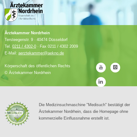
Ärztekammer Nordrhein
Tersteegenstr. 9 · 40474 Düsseldorf
Tel.
0211 / 4302-0
· Fax 0211 / 4302 2009
E-Mail:
aerztekammer@aekno.de
Körperschaft des öffentlichen Rechts
©
Ärztekammer Nordrhein
Die Medizinsuchmaschine "Medisuch" bestätigt der
Ärztekammer Nordrhein, dass die Homepage ohne
kommerzielle Einflussnahme erstellt ist.