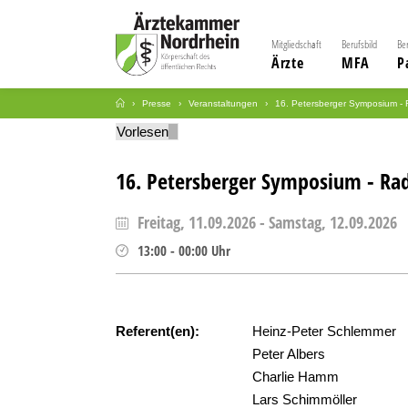
Mitgliedschaft
Berufsbild
Be
Ärzte
MFA
P
Presse
Veranstaltungen
16. Petersberger Symposium - 
Vorlesen
16. Petersberger Symposium - Rad
Freitag, 11.09.2026
-
Samstag, 12.09.2026
13:00
-
00:00
Uhr
Referent(en):
Heinz-Peter Schlemmer
Peter Albers
Charlie Hamm
Lars Schimmöller