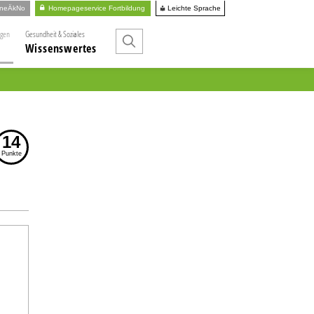
Leichte Sprache
ineÄkNo
Homepageservice Fortbildung
ngen
Gesundheit & Soziales
Wissenswertes
14
Punkte