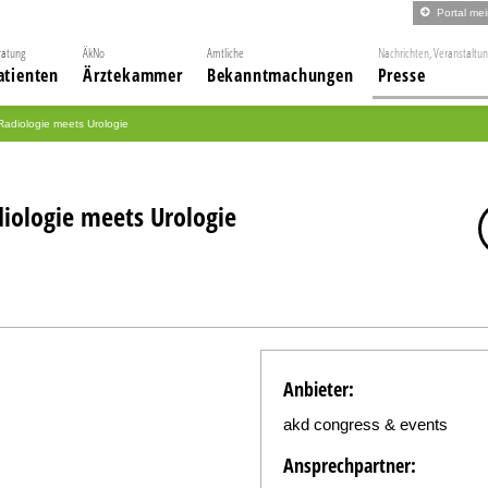
Portal me
ratung
ÄkNo
Amtliche
Nachrichten, Veranstaltu
atienten
Ärztekammer
Bekanntmachungen
Presse
Radiologie meets Urologie
iologie meets Urologie
Anbieter:
akd congress & events
Ansprechpartner: