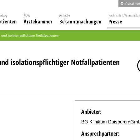
Portal me
ratung
ÄkNo
Amtliche
Nachrichten, Veranstaltu
atienten
Ärztekammer
Bekanntmachungen
Presse
nd isolationspflichtiger Notfallpatienten
d isolationspflichtiger Notfallpatienten
Anbieter:
BG Klinikum Duisburg gGm
Ansprechpartner: