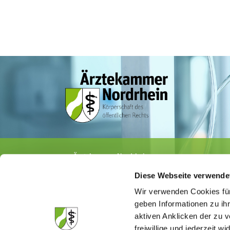
Ärztekammer Nordrhein
Tersteegenstr. 9 · 40474 Düsseldorf
Diese Webseite verwende
Tel.
0211 / 4302-0
· Fax 0211 / 4302 2009
E-Mail:
aerztekammer@aekno.de
Wir verwenden Cookies für
geben Informationen zu ih
aktiven Anklicken der zu
freiwillige und jederzeit w