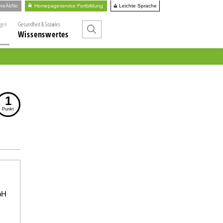
Leichte Sprache
ineÄkNo
Homepageservice Fortbildung
ngen
Gesundheit & Soziales
Wissenswertes
1
Punkt
bH