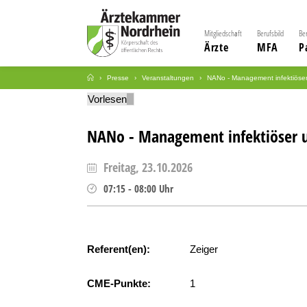
Mitgliedschaft
Berufsbild
Be
Ärzte
MFA
P
Presse
Veranstaltungen
NANo - Management infektiöser u
Vorlesen
NANo - Management infektiöser un
Freitag, 23.10.2026
07:15
-
08:00
Uhr
Referent(en):
Zeiger
CME-Punkte:
1