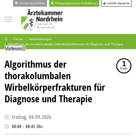
Leichte Sprache
Portal meineÄkNo
Homepageservice Fortbildung
Presse
Veranstaltungen
Algorithmus der thorakolumbalen Wirbelkörperfrakturen für Diagnose und Therapie
Vorlesen
Algorithmus der
1
Punkt
thorakolumbalen
Wirbelkörperfrakturen für
Diagnose und Therapie
Freitag, 04.09.2026
08:00
-
08:45
Uhr