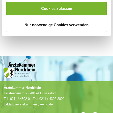
Anbieter.
Cookies zulassen
Nur notwendige Cookies verwenden
Ärztekammer Nordrhein
Tersteegenstr. 9 · 40474 Düsseldorf
Tel.
0211 / 4302-0
· Fax 0211 / 4302 2009
E-Mail:
aerztekammer@aekno.de