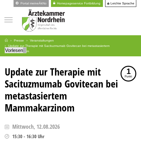
Leichte Sprache
Portal meineÄkNo
Homepageservice Fortbildung
Presse
Veranstaltungen
Update zur Therapie mit Sacituzmumab Govitecan bei metastasiertem
Vorlesen
Mammakarzinom
Update zur Therapie mit
1
Punkt
Sacituzmumab Govitecan bei
metastasiertem
Mammakarzinom
Mittwoch, 12.08.2026
15:30
-
16:30
Uhr