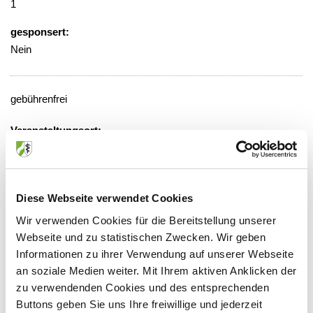
1
gesponsert:
Nein
gebührenfrei
Veranstaltungsort:
St.-Antonius Hospital, Konferenzraum
der Pflege, Raum-Nr. 513
Albersallee 5-7, 47533 Kleve
Diese Webseite verwendet Cookies
Wir verwenden Cookies für die Bereitstellung unserer
Webseite und zu statistischen Zwecken. Wir geben
Informationen zu ihrer Verwendung auf unserer Webseite
Anbieter:
an soziale Medien weiter. Mit Ihrem aktiven Anklicken der
Katholisches Karl-Leisner-Klinikum gGmbH St.-Antonius-
zu verwendenden Cookies und des entsprechenden
Hospital Kleve
Buttons geben Sie uns Ihre freiwillige und jederzeit