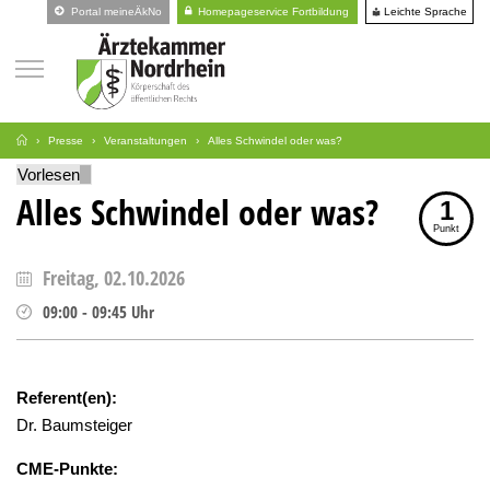
Leichte Sprache
Portal meineÄkNo
Homepageservice Fortbildung
Presse
Veranstaltungen
Alles Schwindel oder was?
Vorlesen
Alles Schwindel oder was?
1
Punkt
Freitag, 02.10.2026
09:00
-
09:45
Uhr
Referent(en):
Dr. Baumsteiger
CME-Punkte: