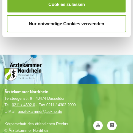
Cookies zulassen
Nur notwendige Cookies verwenden
Ärztekammer Nordrhein
Tersteegenstr. 9 · 40474 Düsseldorf
Tel.
0211 / 4302-0
· Fax 0211 / 4302 2009
E-Mail:
aerztekammer@aekno.de
Körperschaft des öffentlichen Rechts
©
Ärztekammer Nordrhein