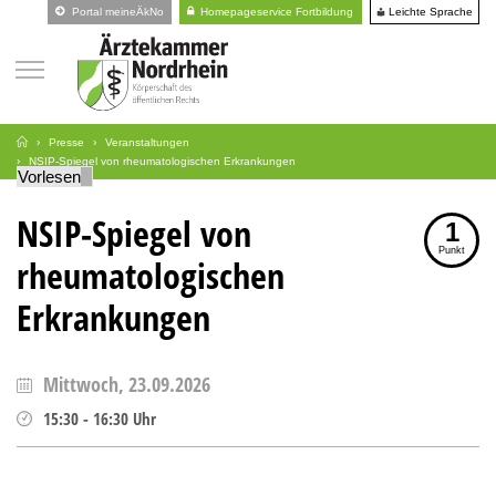
Leichte Sprache
Portal meineÄkNo
Homepageservice Fortbildung
Presse
Veranstaltungen
NSIP-Spiegel von rheumatologischen Erkrankungen
Vorlesen
NSIP-Spiegel von
1
Punkt
rheumatologischen
Erkrankungen
Mittwoch, 23.09.2026
15:30
-
16:30
Uhr