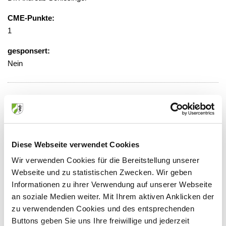
CME-Punkte:
1
gesponsert:
Nein
gebührenfrei
Veranstaltungsort:
St. Marien-Hospital, Ärztecasino
Diese Webseite verwendet Cookies
Kunibertskloster 11-13, 50668 Köln
Wir verwenden Cookies für die Bereitstellung unserer
Webseite und zu statistischen Zwecken. Wir geben
Informationen zu ihrer Verwendung auf unserer Webseite
an soziale Medien weiter. Mit Ihrem aktiven Anklicken der
Anbieter:
zu verwendenden Cookies und des entsprechenden
Cellitinnen-Krankenhaus St. Marien
Buttons geben Sie uns Ihre freiwillige und jederzeit