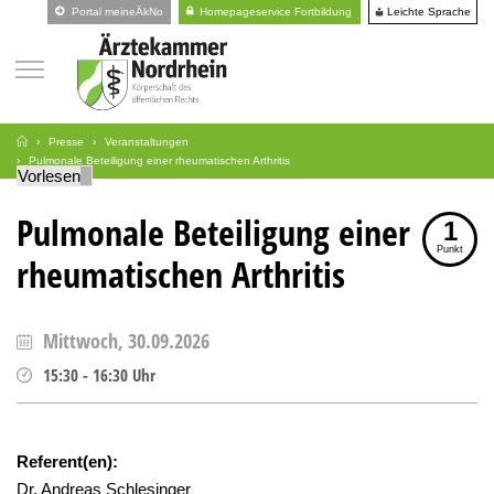
Leichte Sprache
Portal meineÄkNo
Homepageservice Fortbildung
Presse
Veranstaltungen
Pulmonale Beteiligung einer rheumatischen Arthritis
Vorlesen
Pulmonale Beteiligung einer
1
Punkt
rheumatischen Arthritis
Mittwoch, 30.09.2026
15:30
-
16:30
Uhr
Referent(en):
Dr. Andreas Schlesinger