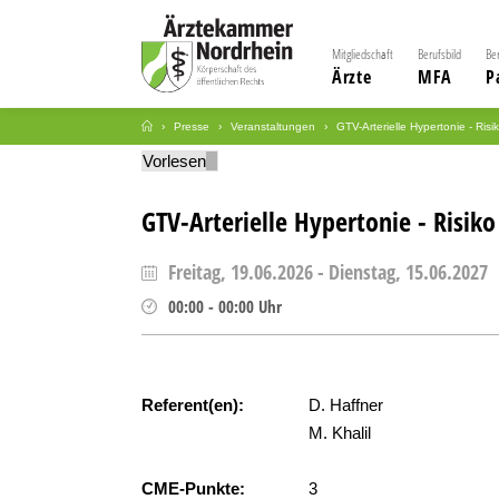
Mitgliedschaft
Berufsbild
Be
Ärzte
MFA
P
Presse
Veranstaltungen
GTV-Arterielle Hypertonie - Ris
Vorlesen
GTV-Arterielle Hypertonie - Risik
Freitag, 19.06.2026
-
Dienstag, 15.06.2027
00:00
-
00:00
Uhr
Referent(en):
D. Haffner
M. Khalil
CME-Punkte:
3