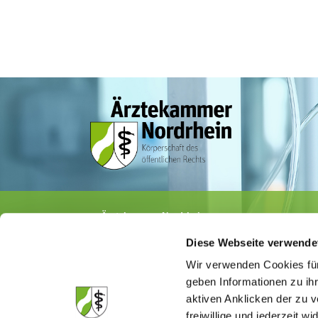
Ärztekammer Nordrhein
Tersteegenstr. 9 · 40474 Düsseldorf
Diese Webseite verwende
Tel.
0211 / 4302-0
· Fax 0211 / 4302 2009
E-Mail:
aerztekammer@aekno.de
Wir verwenden Cookies für
geben Informationen zu ih
aktiven Anklicken der zu
freiwillige und jederzeit w