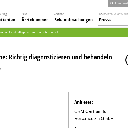
Portal me
ratung
ÄkNo
Amtliche
Nachrichten, Veranstaltu
atienten
Ärztekammer
Bekanntmachungen
Presse
ome: Richtig diagnostizieren und behandeln
e: Richtig diagnostizieren und behandeln
7
Anbieter:
CRM Centrum für
Reisemedizin GmbH