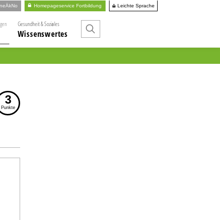
Leichte Sprache
ineÄkNo
Homepageservice Fortbildung
ngen
Gesundheit & Soziales
Wissenswertes
3
Punkte