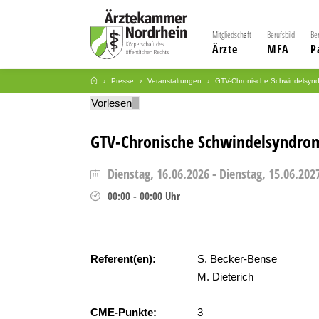
Mitgliedschaft
Berufsbild
Be
Ärzte
MFA
P
Presse
Veranstaltungen
GTV-Chronische Schwindelsyndr
Vorlesen
GTV-Chronische Schwindelsyndrom
Dienstag, 16.06.2026
-
Dienstag, 15.06.202
00:00
-
00:00
Uhr
Referent(en):
S. Becker-Bense
M. Dieterich
CME-Punkte:
3