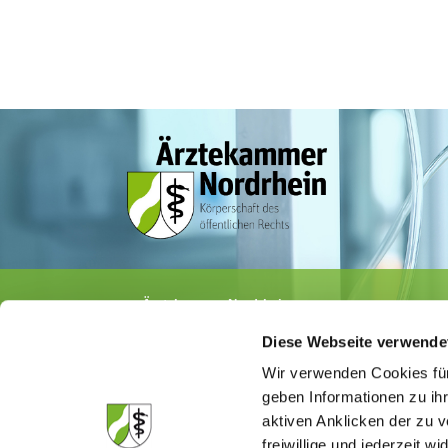
Ärztekammer Nordrhein
Tersteegenstr. 9 · 40474 Düsseldorf
Diese Webseite verwende
Tel.
0211 / 4302-0
· Fax 0211 / 4302 2009
E-Mail:
aerztekammer@aekno.de
Wir verwenden Cookies für
geben Informationen zu ih
aktiven Anklicken der zu
freiwillige und jederzeit w