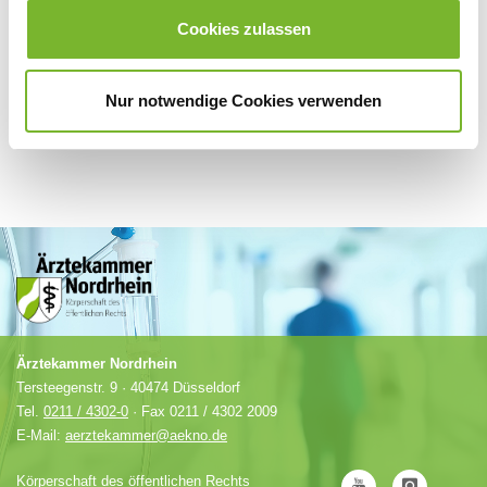
Anbieter.
Cookies zulassen
Nur notwendige Cookies verwenden
Ärztekammer Nordrhein
Tersteegenstr. 9 · 40474 Düsseldorf
Tel.
0211 / 4302-0
· Fax 0211 / 4302 2009
E-Mail:
aerztekammer@aekno.de
Körperschaft des öffentlichen Rechts