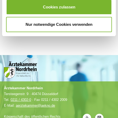
Anbieter.
Cookies zulassen
Nur notwendige Cookies verwenden
Ärztekammer Nordrhein
Tersteegenstr. 9 · 40474 Düsseldorf
Tel.
0211 / 4302-0
· Fax 0211 / 4302 2009
E-Mail:
aerztekammer@aekno.de
Körperschaft des öffentlichen Rechts