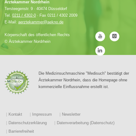
Ärztekammer Nordrhein
Tersteegenstr. 9 · 40474 Düsseldorf
Tel.
0211 / 4302-0
· Fax 0211 / 4302 2009
E-Mail:
aerztekammer@aekno.de
Körperschaft des öffentlichen Rechts
©
Ärztekammer Nordrhein
Die Medizinsuchmaschine "Medisuch" bestätigt der
Ärztekammer Nordrhein, dass die Homepage ohne
kommerzielle Einflussnahme erstellt ist.
Kontakt
Impressum
Newsletter
Datenschutzerklärung
Datenverarbeitung (Datenschutz)
Barrierefreiheit