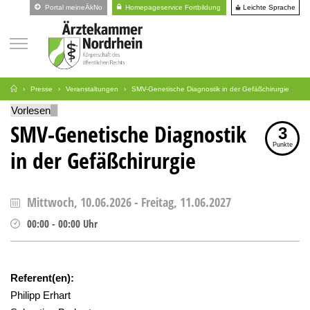
Leichte Sprache
Portal meineÄkNo
Homepageservice Fortbildung
Presse
Veranstaltungen
SMV-Genetische Diagnostik in der Gefäßchirurgie
Vorlesen
SMV-Genetische Diagnostik
3
Punkte
in der Gefäßchirurgie
Mittwoch, 10.06.2026
-
Freitag, 11.06.2027
00:00
-
00:00
Uhr
Referent(en):
Philipp Erhart