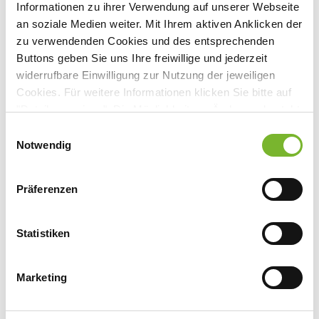
Onlineveranstaltung
Informationen zu ihrer Verwendung auf unserer Webseite
https://www.SpringerMedizin.de
"
an soziale Medien weiter. Mit Ihrem aktiven Anklicken der
Mathias-Brüggen-Str. 39, 50827 Köln
zu verwendenden Cookies und des entsprechenden
Buttons geben Sie uns Ihre freiwillige und jederzeit
widerrufbare Einwilligung zur Nutzung der jeweiligen
Cookies. Für weitere Informationen klicken Sie bitte auf
"Details anzeigen". Die Möglichkeit zur Änderung besteht
Anbieter:
auf der Seite "Datenschutzerklärung".
Einwilligungsauswahl
Springer Medizin Verlag GmbH Betriebsstätte Köln
Datenschutzerklärung
|
Impressum
Notwendig
Ansprechpartner:
Herr Dr. Paul Herrmann
Präferenzen
Mathias-Brüggen-Str. 39
50827 Köln
Statistiken
Tel:
0800 7780777
Mail:
kundenservice@springermedizin.de
Marketing