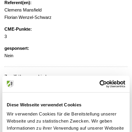
Referent(en):
Clemens Mansfield
Florian Wenzel-Schwarz
CME-Punkte:
3
gesponsert:
Nein
Zugriff über verschiedene
Abonnementmodelle, Preise gestaffelt
von 36,00 - 499,00 Euro
Veranstaltungsort:
Diese Webseite verwendet Cookies
Springer Medizin Verlag GmbH -
Wir verwenden Cookies für die Bereitstellung unserer
Onlineveranstaltung
Webseite und zu statistischen Zwecken. Wir geben
https://www.SpringerMedizin.de
"
Informationen zu ihrer Verwendung auf unserer Webseite