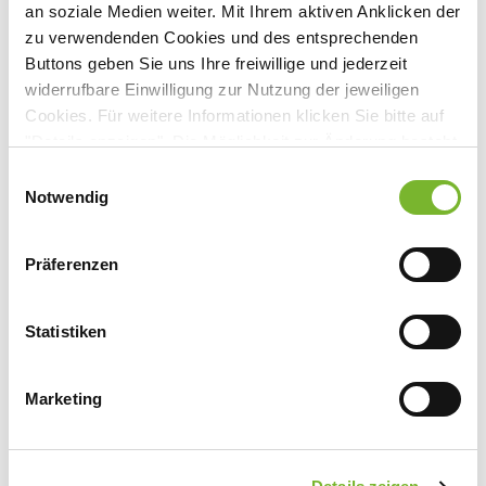
Mathias-Brüggen-Str. 39, 50827 Köln
an soziale Medien weiter. Mit Ihrem aktiven Anklicken der
zu verwendenden Cookies und des entsprechenden
Buttons geben Sie uns Ihre freiwillige und jederzeit
widerrufbare Einwilligung zur Nutzung der jeweiligen
Cookies. Für weitere Informationen klicken Sie bitte auf
Anbieter:
"Details anzeigen". Die Möglichkeit zur Änderung besteht
Springer Medizin Verlag GmbH Betriebsstätte Köln
auf der Seite "Datenschutzerklärung".
Einwilligungsauswahl
Datenschutzerklärung
|
Impressum
Notwendig
Ansprechpartner:
Herr Dr. Paul Herrmann
Mathias-Brüggen-Str. 39
Präferenzen
50827 Köln
Tel:
0800 7780777
Statistiken
Mail:
kundenservice@springermedizin.de
Marketing
Zurück zur Übersicht