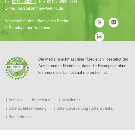
Tel.
0211 / 4302-0
· Fax 0211 / 4302 2009
E-Mail:
aerztekammer@aekno.de
Körperschaft des öffentlichen Rechts
©
Ärztekammer Nordrhein
Die Medizinsuchmaschine "Medisuch" bestätigt der
Ärztekammer Nordrhein, dass die Homepage ohne
kommerzielle Einflussnahme erstellt ist.
Kontakt
Impressum
Newsletter
Datenschutzerklärung
Datenverarbeitung (Datenschutz)
Barrierefreiheit