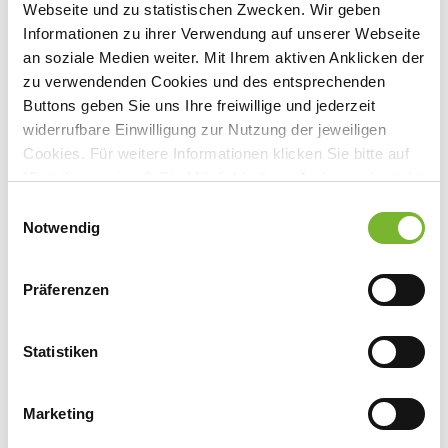
gebührenfrei, Anmeldung erforderlich
Webseite und zu statistischen Zwecken. Wir geben
Informationen zu ihrer Verwendung auf unserer Webseite
Veranstaltungsort:
an soziale Medien weiter. Mit Ihrem aktiven Anklicken der
GFO Klinik - Marienhospital
zu verwendenden Cookies und des entsprechenden
Mühlenstraße 21-25, 50321 Brühl
Buttons geben Sie uns Ihre freiwillige und jederzeit
widerrufbare Einwilligung zur Nutzung der jeweiligen
Cookies. Für weitere Informationen klicken Sie bitte auf
"Details anzeigen". Die Möglichkeit zur Änderung besteht
auf der Seite "Datenschutzerklärung".
Anbieter:
Einwilligungsauswahl
Datenschutzerklärung
|
Impressum
Notwendig
GFO Klinik Brühl Marienhospital
Ansprechpartner:
Präferenzen
Herrn PD Dr. Homsi
Mühlenstraße 21-25
Statistiken
50321 Brühl
Tel:
02232 - 74317
Mail:
rami.homsi@marienhospital-bruehl.de
Marketing