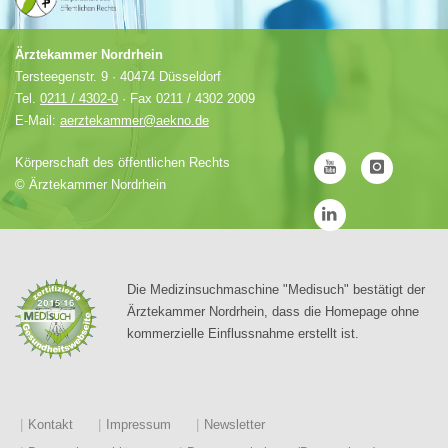
Ärztekammer Nordrhein
Tersteegenstr. 9 · 40474 Düsseldorf
Tel.
0211 / 4302-0
· Fax 0211 / 4302 2009
E-Mail:
aerztekammer@aekno.de
Körperschaft des öffentlichen Rechts
©
Ärztekammer Nordrhein
Die Medizinsuchmaschine "Medisuch" bestätigt der
Ärztekammer Nordrhein, dass die Homepage ohne
kommerzielle Einflussnahme erstellt ist.
Kontakt
Impressum
Newsletter