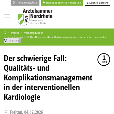
Leichte Sprache
Portal meineÄkNo
Homepageservice Fortbildung
Presse
Veranstaltungen
Der schwierige Fall: Qualitäts- und Komplikationsmanagement in der interventionellen
Vorlesen
Kardiologie
Der schwierige Fall:
1
Punkt
Qualitäts- und
Komplikationsmanagement
in der interventionellen
Kardiologie
Freitag, 04.12.2026