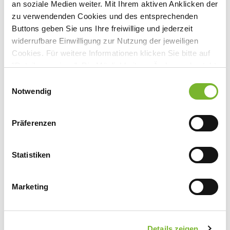
an soziale Medien weiter. Mit Ihrem aktiven Anklicken der
zu verwendenden Cookies und des entsprechenden
Buttons geben Sie uns Ihre freiwillige und jederzeit
widerrufbare Einwilligung zur Nutzung der jeweiligen
Anbieter:
Cookies. Für weitere Informationen klicken Sie bitte auf
Universitätsklinikum Düsseldorf
"Details anzeigen". Die Möglichkeit zur Änderung besteht
Ansprechpartner:
auf der Seite "Datenschutzerklärung".
Einwilligungsauswahl
Datenschutzerklärung
|
Impressum
Notwendig
Herrn Prof. Bernhard
Moorenstraße 5
40225 Düsseldorf
Präferenzen
Tel:
0211 81-07749
Fax:
0211 81-08686
Statistiken
Mail:
michael.bernhard@med.uni-duesseldorf.de
Marketing
Zurück zur Übersicht
Details zeigen