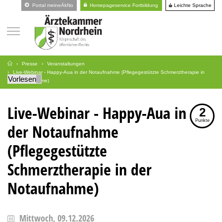
Leichte Sprache
Portal meineÄkNo
Homepageservice Fortbildung
Presse
Veranstaltungen
Live-Webinar - Happy-Aua in der Notaufnahme (Pflegegestützte Schmerztherapie in
Vorlesen
der Notaufnahme)
Live-Webinar - Happy-Aua in
2
Punkte
der Notaufnahme
(Pflegegestützte
Schmerztherapie in der
Notaufnahme)
Mittwoch, 09.12.2026