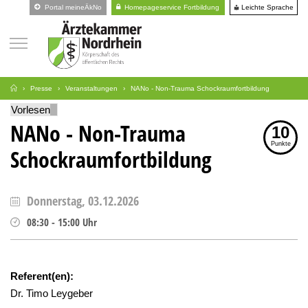
Leichte Sprache
Portal meineÄkNo
Homepageservice Fortbildung
Presse
Veranstaltungen
NANo - Non-Trauma Schockraumfortbildung
Vorlesen
NANo - Non-Trauma
10
Punkte
Schockraumfortbildung
Donnerstag, 03.12.2026
08:30
-
15:00
Uhr
Referent(en):
Dr. Timo Leygeber