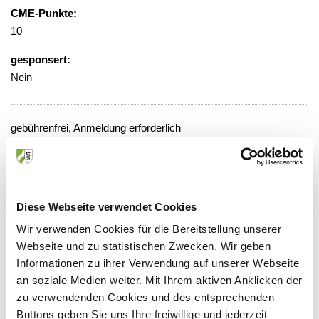
CME-Punkte:
10
gesponsert:
Nein
gebührenfrei, Anmeldung erforderlich
unter timo.leygeber@cellitinnen.de
Veranstaltungsort:
Cellitinnen-Krankenhaus St. Vinzenz,
Diese Webseite verwendet Cookies
Zentrum für Notfallmedizin, Schockraum
Wir verwenden Cookies für die Bereitstellung unserer
Merheimer Straße 221-223, 50733 Köln
Webseite und zu statistischen Zwecken. Wir geben
Informationen zu ihrer Verwendung auf unserer Webseite
an soziale Medien weiter. Mit Ihrem aktiven Anklicken der
zu verwendenden Cookies und des entsprechenden
Anbieter:
Buttons geben Sie uns Ihre freiwillige und jederzeit