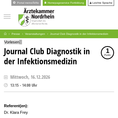
Leichte Sprache
Portal meineÄkNo
Homepageservice Fortbildung
Presse
Veranstaltungen
Journal Club Diagnostik in der Infektionsmedizin
Vorlesen
Journal Club Diagnostik in
1
Punkt
der Infektionsmedizin
Mittwoch, 16.12.2026
13:15
-
14:00
Uhr
Referent(en):
Dr. Klara Frey