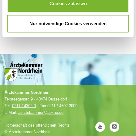
Cookies zulassen
Nur notwendige Cookies verwenden
Ärztekammer Nordrhein
Tersteegenstr. 9 · 40474 Düsseldorf
Tel.
0211 / 4302-0
· Fax 0211 / 4302 2009
E-Mail:
aerztekammer@aekno.de
Körperschaft des öffentlichen Rechts
©
Ärztekammer Nordrhein