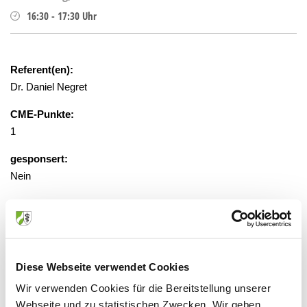
16:30
-
17:30
Uhr
Referent(en):
Dr. Daniel Negret
CME-Punkte:
1
gesponsert:
Nein
gebührenfrei
Veranstaltungsort:
Diese Webseite verwendet Cookies
Krankenhaus Neuwerk, Klinik für
Wir verwenden Cookies für die Bereitstellung unserer
Orthopädie und Unfallchirurgie
Webseite und zu statistischen Zwecken. Wir geben
Dünner Straße 214-216, 41066