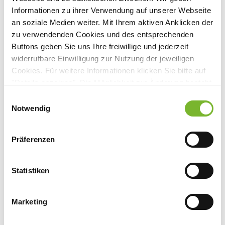
Informationen zu ihrer Verwendung auf unserer Webseite
Mönchengladbach
an soziale Medien weiter. Mit Ihrem aktiven Anklicken der
zu verwendenden Cookies und des entsprechenden
Buttons geben Sie uns Ihre freiwillige und jederzeit
widerrufbare Einwilligung zur Nutzung der jeweiligen
Anbieter:
Cookies. Für weitere Informationen klicken Sie bitte auf
"Details anzeigen". Die Möglichkeit zur Änderung besteht
St. Augustinus-Kliniken gGmbH Krankenhaus Neuwerk
auf der Seite "Datenschutzerklärung".
Maria von den Aposteln gGmbH
Einwilligungsauswahl
Datenschutzerklärung
|
Impressum
Notwendig
Ansprechpartner:
Frau Brügge
Präferenzen
Dünner Str. 214-216
41066 Mönchengladbach
Tel:
02161 6682207
Statistiken
Fax:
02161 6682069
Mail:
A.Bruegge@kh-neuwerk.de
Marketing