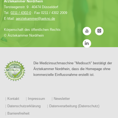
Ärztekammer Nordrhein
Tersteegenstr. 9 · 40474 Düsseldorf
Tel.
0211 / 4302-0
· Fax 0211 / 4302 2009
E-Mail:
aerztekammer@aekno.de
Körperschaft des öffentlichen Rechts
©
Ärztekammer Nordrhein
Die Medizinsuchmaschine "Medisuch" bestätigt der
Ärztekammer Nordrhein, dass die Homepage ohne
kommerzielle Einflussnahme erstellt ist.
Kontakt
Impressum
Newsletter
Datenschutzerklärung
Datenverarbeitung (Datenschutz)
Barrierefreiheit