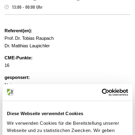
13:00
-
00:00
Uhr
Referent(en):
Prof. Dr. Tobias Raupach
Dr. Matthias Laupichler
CME-Punkte:
16
gesponsert:
Nein
Anmeldung ausschließlich online
Diese Webseite verwendet Cookies
www.dot-med.uni-bonn.de
Wir verwenden Cookies für die Bereitstellung unserer
Veranstaltungsort:
Webseite und zu statistischen Zwecken. Wir geben
Medizinische Fakultät, Gebäude 10,