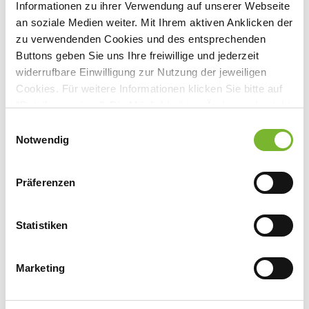
Informationen zu ihrer Verwendung auf unserer Webseite
Lehrgebäude
an soziale Medien weiter. Mit Ihrem aktiven Anklicken der
Venusberg-Campus 1, 53127 Bonn
zu verwendenden Cookies und des entsprechenden
Buttons geben Sie uns Ihre freiwillige und jederzeit
widerrufbare Einwilligung zur Nutzung der jeweiligen
Cookies. Für weitere Informationen klicken Sie bitte auf
"Details anzeigen". Die Möglichkeit zur Änderung besteht
Anbieter:
auf der Seite "Datenschutzerklärung".
Einwilligungsauswahl
Universitätsklinikum Bonn
Datenschutzerklärung
|
Impressum
Notwendig
Ansprechpartner:
Herrn Dr. Steinweg
Präferenzen
Venusberg-Campus 1
53127 Bonn
Statistiken
Tel:
0151 18895518
Mail:
dot.med@ukbonn.de
Marketing