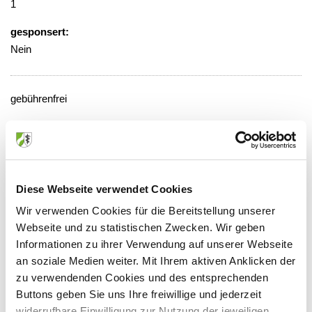
1
gesponsert:
Nein
gebührenfrei
Veranstaltungsort:
Helios Klinikum Wuppertal,
Herzzentrum, Haus 20, 1 EG
Arrenberger Str. 20, 42117 Wuppertal
Diese Webseite verwendet Cookies
Wir verwenden Cookies für die Bereitstellung unserer
Webseite und zu statistischen Zwecken. Wir geben
Informationen zu ihrer Verwendung auf unserer Webseite
Anbieter:
an soziale Medien weiter. Mit Ihrem aktiven Anklicken der
zu verwendenden Cookies und des entsprechenden
Helios Herzzentrum Wuppertal
Buttons geben Sie uns Ihre freiwillige und jederzeit
Ansprechpartner:
widerrufbare Einwilligung zur Nutzung der jeweiligen