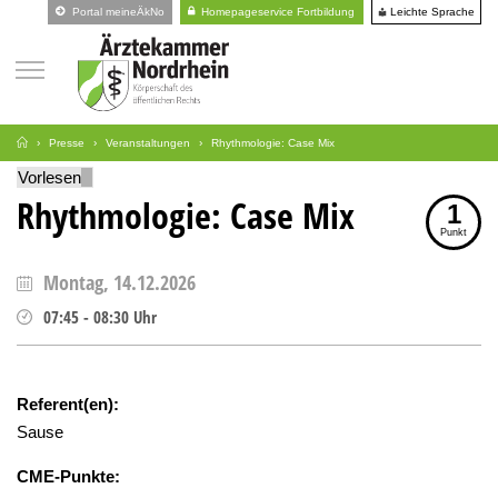
Leichte Sprache
Portal meineÄkNo
Homepageservice Fortbildung
Presse
Veranstaltungen
Rhythmologie: Case Mix
Vorlesen
Rhythmologie: Case Mix
1
Punkt
Montag, 14.12.2026
07:45
-
08:30
Uhr
Referent(en):
Sause
CME-Punkte: