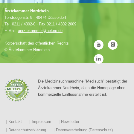
Ärztekammer Nordrhein
Tersteegenstr. 9 · 40474 Düsseldorf
Tel.
0211 / 4302-0
· Fax 0211 / 4302 2009
E-Mail:
aerztekammer@aekno.de
Körperschaft des öffentlichen Rechts
©
Ärztekammer Nordrhein
Die Medizinsuchmaschine "Medisuch" bestätigt der
Ärztekammer Nordrhein, dass die Homepage ohne
kommerzielle Einflussnahme erstellt ist.
Kontakt
Impressum
Newsletter
Datenschutzerklärung
Datenverarbeitung (Datenschutz)