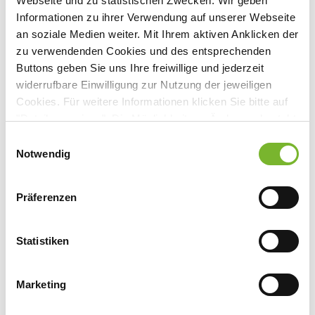
Webseite und zu statistischen Zwecken. Wir geben
Gebäude 47, 10. Etage, Raum 003
Informationen zu ihrer Verwendung auf unserer Webseite
Kerpener Straße 62, 50937 Köln
an soziale Medien weiter. Mit Ihrem aktiven Anklicken der
zu verwendenden Cookies und des entsprechenden
Buttons geben Sie uns Ihre freiwillige und jederzeit
widerrufbare Einwilligung zur Nutzung der jeweiligen
Anbieter:
Cookies. Für weitere Informationen klicken Sie bitte auf
"Details anzeigen". Die Möglichkeit zur Änderung besteht
Universitätsklinikum Köln Zentralbereich Medizinische
auf der Seite "Datenschutzerklärung".
Synergien
Einwilligungsauswahl
Datenschutzerklärung
|
Impressum
Notwendig
Ansprechpartner:
Herrn Dr. Groß
Präferenzen
Kerpener Str. 62
50937 Köln
Statistiken
Tel:
0221 478-6741
Fax:
0221 478-6778
Mail:
thomas.gross@uk-koeln.de
Marketing